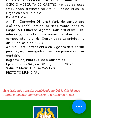
O Prefeito Municipal de Epitaciolândia - AC,
SÉRGIO MESQUITA DE CASTRO, no uso de suas
atribuições previstas no Art. 85, inciso VI da Lei
Orgânica do Município.
R E S O L V E:
Art. 1º - Conceder 01 (uma) diária de campo para
o(a) servidor(a) Tarciso Do Nascimento Pinheiro,
Cargo ou Função: Agente Administrativo. O(a)
referido(a) trabalhou no apoio da abertura do
campeonato rural da Comunidade Laranjeira, no
dia 24 de maio de 2026.
Art. 2º - Esta Portaria entra em vigor na data de sua
publicação, revogadas as disposições em
contrário.
Registre-se, Publique-se e Cumpra-se.
Epitaciolândia/AC, em 02 de junho de 2026.
SÉRGIO MESQUITA DE CASTRO
PREFEITO MUNICIPAL
Este texto não substitui o publicado no Diário Oficial, mas
facilita a pesquisa para localizar a publicação oficial.