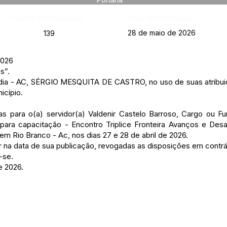
Página da Publicação:
Data da Publicação:
28 de maio de 2026
139
2026
s”.
ândia - AC, SÉRGIO MESQUITA DE CASTRO, no uso de suas atribuiç
icípio.
as para o(a) servidor(a) Valdenir Castelo Barroso, Cargo ou Fu
 para capacitação - Encontro Triplice Fronteira Avanços e Desaf
m Rio Branco - Ac, nos dias 27 e 28 de abril de 2026.
gor na data de sua publicação, revogadas as disposições em contrá
-se.
e 2026.