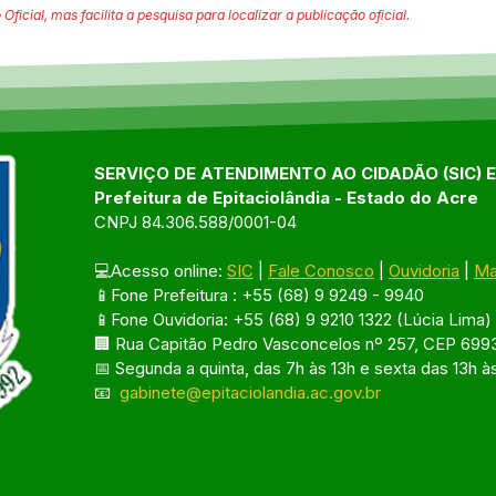
 Oficial, mas facilita a pesquisa para localizar a publicação oficial.
SERVIÇO DE ATENDIMENTO AO CIDADÃO (SIC) 
Prefeitura de Epitaciolândia - Estado do Acre
CNPJ 84.306.588/0001-04
💻Acesso online: 
SIC
 | 
Fale Conosco
 | 
Ouvidoria
 | 
Ma
📱Fone Prefeitura : +55 (68) 9 9249 - 9940
📱Fone Ouvidoria: +55 (68) 9 9210 1322 (Lúcia Lima)
🏢 Rua Capitão Pedro Vasconcelos nº 257, CEP 6993
📅 Segunda a quinta, das 7h às 13h e sexta das 13h à
📧 
gabinete@epitaciolandia.ac.gov.br