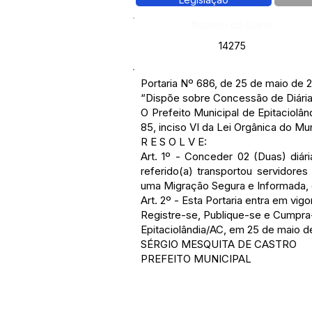
Número do Diário:
14275
Portaria Nº 686, de 25 de maio de 
“Dispõe sobre Concessão de Diária
O Prefeito Municipal de Epitaciol
85, inciso VI da Lei Orgânica do Mun
R E S O L V E:
Art. 1º - Conceder 02 (Duas) diári
referido(a) transportou servidores
uma Migração Segura e Informada, e
Art. 2º - Esta Portaria entra em vi
Registre-se, Publique-se e Cumpra
Epitaciolândia/AC, em 25 de maio d
SÉRGIO MESQUITA DE CASTRO
PREFEITO MUNICIPAL