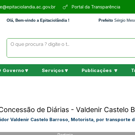
e@epitaciolandia.ac.gov.br
Portal da Transparência
Olá, Bem-vindo a Epitaciolândia !
Prefeito
Sérgio Mesq
O Governo🔽
Serviços🔽
Publicações 🔽
T
Concessão de Diárias - Valdenir Castelo 
idor Valdenir Castelo Barroso, Motorista, por transporte 
Portaria