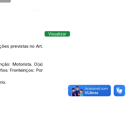
Órgão:
Visualizar
ões previstas no Art.
nção: Motorista. O(a)
ios Fronteiriços: Por
rio.