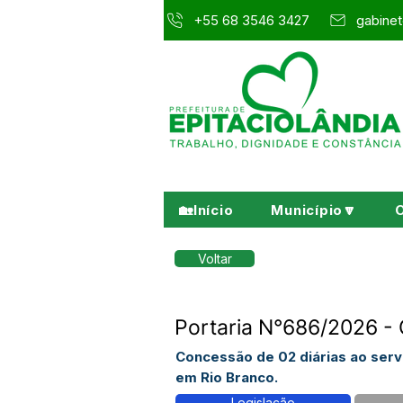
+55 68 3546 3427
gabinet
🏡Início
Município🔽
Voltar
Portaria N°686/2026 - 
Concessão de 02 diárias ao serv
em Rio Branco.
Legislação