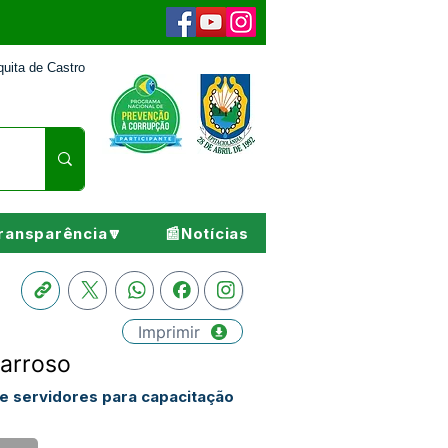
uita de Castro
ransparência🔽
📰Notícias
Imprimir
Barroso
de servidores para capacitação