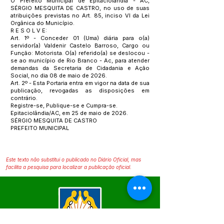
O Prefeito Municipal de Epitaciolândia - AC,
SÉRGIO MESQUITA DE CASTRO, no uso de suas
atribuições previstas no Art. 85, inciso VI da Lei
Orgânica do Município.
R E S O L V E:
Art. 1º - Conceder 01 (Uma) diária para o(a)
servidor(a) Valdenir Castelo Barroso, Cargo ou
Função: Motorista. O(a) referido(a) se deslocou -
se ao município de Rio Branco - Ac, para atender
demandas da Secretaria de Cidadania e Ação
Social, no dia 08 de maio de 2026.
Art. 2º - Esta Portaria entra em vigor na data de sua
publicação, revogadas as disposições em
contrário.
Registre-se, Publique-se e Cumpra-se.
Epitaciolândia/AC, em 25 de maio de 2026.
SÉRGIO MESQUITA DE CASTRO
PREFEITO MUNICIPAL
Este texto não substitui o publicado no Diário Oficial, mas
facilita a pesquisa para localizar a publicação oficial.