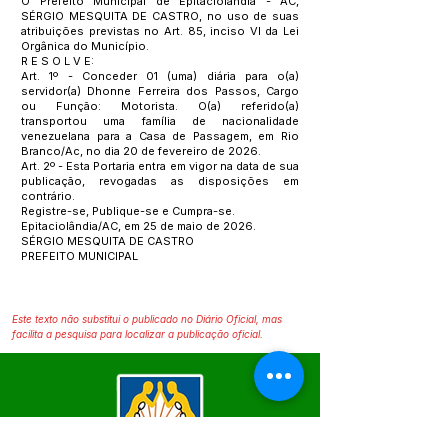
O Prefeito Municipal de Epitaciolândia - AC,
SÉRGIO MESQUITA DE CASTRO, no uso de suas
atribuições previstas no Art. 85, inciso VI da Lei
Orgânica do Município.
R E S O L V E:
Art. 1º - Conceder 01 (uma) diária para o(a)
servidor(a) Dhonne Ferreira dos Passos, Cargo
ou Função: Motorista. O(a) referido(a)
transportou uma família de nacionalidade
venezuelana para a Casa de Passagem, em Rio
Branco/Ac, no dia 20 de fevereiro de 2026.
Art. 2º - Esta Portaria entra em vigor na data de sua
publicação, revogadas as disposições em
contrário.
Registre-se, Publique-se e Cumpra-se.
Epitaciolândia/AC, em 25 de maio de 2026.
SÉRGIO MESQUITA DE CASTRO
PREFEITO MUNICIPAL
Este texto não substitui o publicado no Diário Oficial, mas
facilita a pesquisa para localizar a publicação oficial.