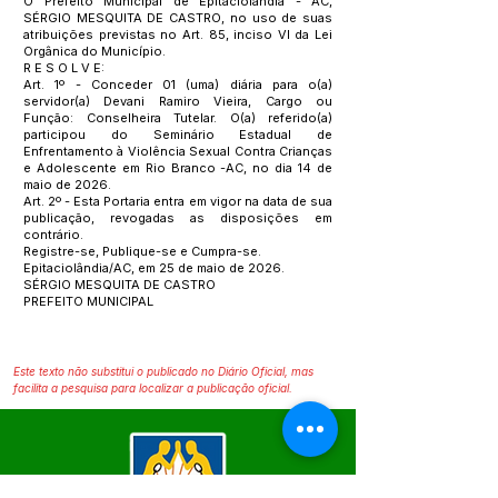
O Prefeito Municipal de Epitaciolândia - AC,
SÉRGIO MESQUITA DE CASTRO, no uso de suas
atribuições previstas no Art. 85, inciso VI da Lei
Orgânica do Município.
R E S O L V E:
Art. 1º - Conceder 01 (uma) diária para o(a)
servidor(a) Devani Ramiro Vieira, Cargo ou
Função: Conselheira Tutelar. O(a) referido(a)
participou do Seminário Estadual de
Enfrentamento à Violência Sexual Contra Crianças
e Adolescente em Rio Branco -AC, no dia 14 de
maio de 2026.
Art. 2º - Esta Portaria entra em vigor na data de sua
publicação, revogadas as disposições em
contrário.
Registre-se, Publique-se e Cumpra-se.
Epitaciolândia/AC, em 25 de maio de 2026.
SÉRGIO MESQUITA DE CASTRO
PREFEITO MUNICIPAL
Este texto não substitui o publicado no Diário Oficial, mas
facilita a pesquisa para localizar a publicação oficial.