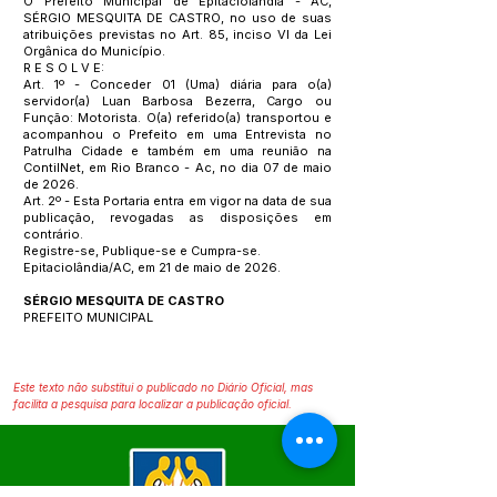
O Prefeito Municipal de Epitaciolândia - AC,
SÉRGIO MESQUITA DE CASTRO, no uso de suas
atribuições previstas no Art. 85, inciso VI da Lei
Orgânica do Município.
R E S O L V E:
Art. 1º - Conceder 01 (Uma) diária para o(a)
servidor(a) Luan Barbosa Bezerra, Cargo ou
Função: Motorista. O(a) referido(a) transportou e
acompanhou o Prefeito em uma Entrevista no
Patrulha Cidade e também em uma reunião na
ContilNet, em Rio Branco - Ac, no dia 07 de maio
de 2026.
Art. 2º - Esta Portaria entra em vigor na data de sua
publicação, revogadas as disposições em
contrário.
Registre-se, Publique-se e Cumpra-se.
Epitaciolândia/AC, em 21 de maio de 2026.
SÉRGIO MESQUITA DE CASTRO
PREFEITO MUNICIPAL
Este texto não substitui o publicado no Diário Oficial, mas
facilita a pesquisa para localizar a publicação oficial.