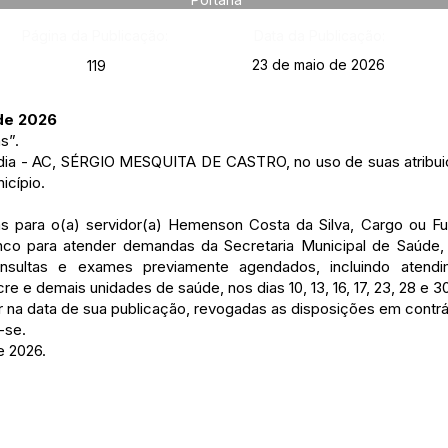
Página da Publicação:
Data da Publicação:
23 de maio de 2026
119
 de 2026
s”.
ândia - AC, SÉRGIO MESQUITA DE CASTRO, no uso de suas atribuiç
icípio.
ias para o(a) servidor(a) Hemenson Costa da Silva, Cargo ou Fu
anco para atender demandas da Secretaria Municipal de Saúde,
onsultas e exames previamente agendados, incluindo atend
e e demais unidades de saúde, nos dias 10, 13, 16, 17, 23, 28 e 30
gor na data de sua publicação, revogadas as disposições em contrá
-se.
e 2026.