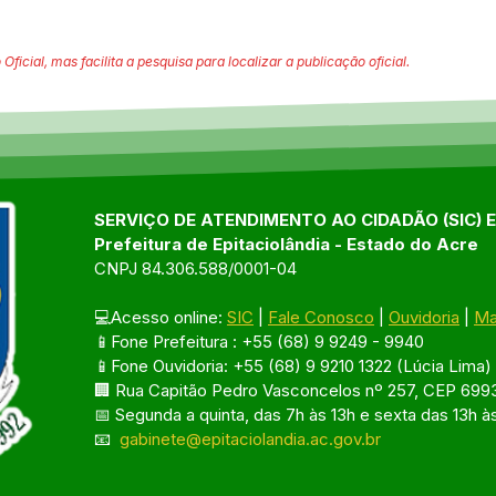
 Oficial, mas facilita a pesquisa para localizar a publicação oficial.
SERVIÇO DE ATENDIMENTO AO CIDADÃO (SIC) 
Prefeitura de Epitaciolândia - Estado do Acre
CNPJ 84.306.588/0001-04
💻Acesso online: 
SIC
 | 
Fale Conosco
 | 
Ouvidoria
 | 
Ma
📱Fone Prefeitura : +55 (68) 9 9249 - 9940
📱Fone Ouvidoria: +55 (68) 9 9210 1322 (Lúcia Lima)
🏢 Rua Capitão Pedro Vasconcelos nº 257, CEP 6993
📅 Segunda a quinta, das 7h às 13h e sexta das 13h à
📧 
gabinete@epitaciolandia.ac.gov.br