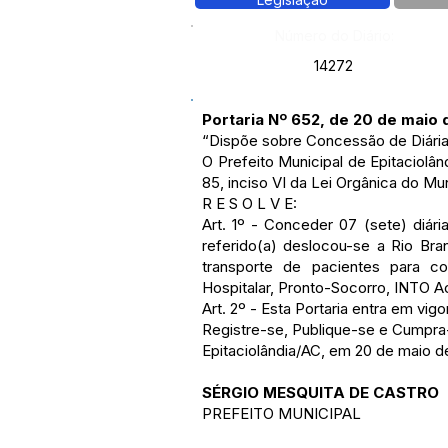
Número do Diário:
14272
Portaria Nº 652, de 20 de maio
“Dispõe sobre Concessão de Diária
O Prefeito Municipal de Epitaciol
85, inciso VI da Lei Orgânica do Mun
R E S O L V E:
Art. 1º - Conceder 07 (sete) diár
referido(a) deslocou-se a Rio Br
transporte de pacientes para c
Hospitalar, Pronto-Socorro, INTO Acr
Art. 2º - Esta Portaria entra em vi
Registre-se, Publique-se e Cumpra
Epitaciolândia/AC, em 20 de maio d
SÉRGIO MESQUITA DE CASTRO
PREFEITO MUNICIPAL