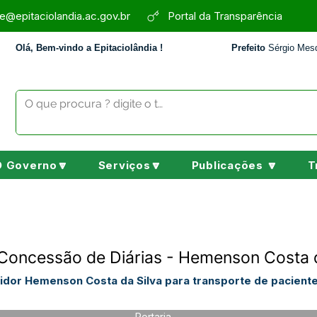
e@epitaciolandia.ac.gov.br
Portal da Transparência
Olá, Bem-vindo a Epitaciolândia !
Prefeito
Sérgio Mesq
O Governo🔽
Serviços🔽
Publicações 🔽
T
Concessão de Diárias - Hemenson Costa d
vidor Hemenson Costa da Silva para transporte de pacien
Portaria