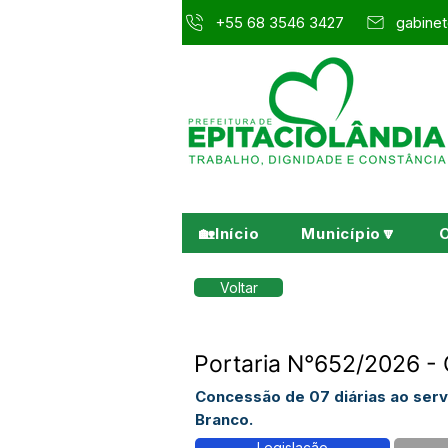
+55 68 3546 3427
gabinet
🏡Início
Município🔽
Voltar
Portaria N°652/2026 - 
Concessão de 07 diárias ao ser
Branco.
Legislação