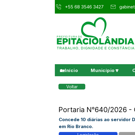
+55 68 3546 3427
gabinet
🏡Início
Município🔽
Voltar
Portaria N°640/2026 - 
Concede 10 diárias ao servidor 
em Rio Branco.
Legislação