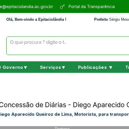
e@epitaciolandia.ac.gov.br
Portal da Transparência
Olá, Bem-vindo a Epitaciolândia !
Prefeito
Sérgio Mesq
O Governo🔽
Serviços🔽
Publicações 🔽
T
Concessão de Diárias - Diego Aparecido 
Diego Aparecido Queiroz de Lima, Motorista, para transpor
Portaria