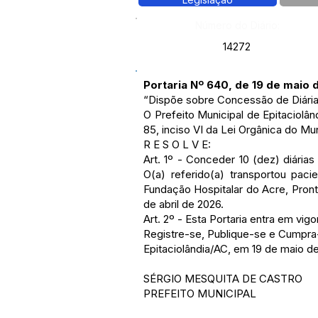
Número do Diário:
14272
Portaria Nº 640, de 19 de maio 
“Dispõe sobre Concessão de Diária
O Prefeito Municipal de Epitaciol
85, inciso VI da Lei Orgânica do Mun
R E S O L V E:
Art. 1º - Conceder 10 (dez) diária
O(a) referido(a) transportou pac
Fundação Hospitalar do Acre, Pronto
de abril de 2026.
Art. 2º - Esta Portaria entra em vi
Registre-se, Publique-se e Cumpra
Epitaciolândia/AC, em 19 de maio d
SÉRGIO MESQUITA DE CASTRO
PREFEITO MUNICIPAL