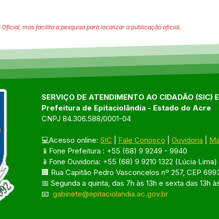
 Oficial, mas facilita a pesquisa para localizar a publicação oficial.
SERVIÇO DE ATENDIMENTO AO CIDADÃO (SIC) 
Prefeitura de Epitaciolândia - Estado do Acre
CNPJ 84.306.588/0001-04
💻Acesso online: 
SIC
 | 
Fale Conosco
 | 
Ouvidoria
 | 
Ma
📱Fone Prefeitura : +55 (68) 9 9249 - 9940
📱Fone Ouvidoria: +55 (68) 9 9210 1322 (Lúcia Lima)
🏢 Rua Capitão Pedro Vasconcelos nº 257, CEP 6993
📅 Segunda a quinta, das 7h às 13h e sexta das 13h à
📧 
gabinete@epitaciolandia.ac.gov.br