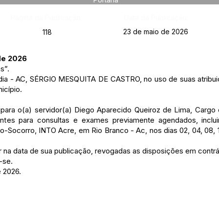
Página da Publicação:
Data da Publicação:
23 de maio de 2026
118
de 2026
s”.
ândia - AC, SÉRGIO MESQUITA DE CASTRO, no uso de suas atribuiç
icípio.
s para o(a) servidor(a) Diego Aparecido Queiroz de Lima, Cargo 
ientes para consultas e exames previamente agendados, inclu
-Socorro, INTO Acre, em Rio Branco - Ac, nos dias 02, 04, 08, 10, 
gor na data de sua publicação, revogadas as disposições em contrá
-se.
e 2026.