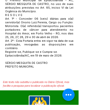
O Prefeito Municipal de Epitaciolândia - AC,
SÉRGIO MESQUITA DE CASTRO, no uso de suas
atribuições previstas no Art. 85, inciso VI da Lei
Orgânica do Município.
R E S O L V E:
Art. 1º - Conceder 06 (seis) diárias para o(a)
servidor(a) Onorio Luiz Pereira, Cargo ou Função:
Motorista. O(a) referido(a) transportou pacientes
portadores de câncer para atendimento no
Hospital do Amor, em Porto Velho - RO, nos dias
25, 26, 27, 28, 29 e 30 de abril de 2026.
Art. 2º - Esta Portaria entra em vigor na data de sua
publicação, revogadas as disposições em
contrário.
Registre-se, Publique-se e Cumpra-se.
Epitaciolândia/AC, em 19 de maio de 2026.
SÉRGIO MESQUITA DE CASTRO
PREFEITO MUNICIPAL
Este texto não substitui o publicado no Diário Oficial, mas
facilita a pesquisa para localizar a publicação oficial.