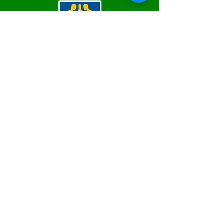
SERVIÇO DE ATENDIMENTO AO 
CIDADÃO (SIC) E OUVIDORIA
Prefeitura de Epitaciolândia - Estado 
do Acre
CNPJ 84.306.588/0001-04
💻Acesso online: 
SIC
 | 
Fale Conosco
 | 
Ouvidoria
 | 
Mapa do Site
📱Fone Prefeitura : +55 (68) 9 9249 - 9940
📱Fone Ouvidoria: +55 (68) 9 9210 1322 
(Lúcia Lima)
🏢 Rua Capitão Pedro Vasconcelos nº 257, 
CEP 69934-000, Centro, Epitaciolândia
📅 Segunda a quinta, das 7h às 13h e sexta 