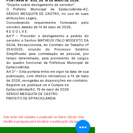
PORTARIA Nº 635, DE 19 DE MAIO DE 2026.
“Dispõe sobre desligamento de servidor”.
O Prefeito Municipal de Epitaciolândia-AC,
SÉRGIO MESQUITA DE CASTRO, no uso de suas
atribuições Legais,
Considerando requerimento formulado pelo
servidor, datado de 14 de maio de 2026,
R E S O L V E:
Art.1° – Proceder o desligamento a pedido do
servidor o Senhor MATHEUS ITALO MODESTO DA
SILVA, Recepcionista, do Contrato de Trabalho nº
254/2025, oriundo do Processo Seletivo
Simplificado para contratação de pessoal, por
tempo determinado, para provimento de cargos
do quadro funcional da Prefeitura Municipal de
Epitaciolândia.
Art.2° – Esta portaria entra em vigor na data de sua
publicação, com efeitos retroativos a 14 de maio
de 2026, revogadas as disposições em contrário.
Registre-se, publique-se e Cumpra-se
Epitaciolândia/AC, 19 de maio de 2026.
SÉRGIO MESQUITA DE CASTRO
PREFEITO DE EPITACIOLÂNDIA
Este texto não substitui o publicado no Diário Oficial, mas
facilita a pesquisa para localizar a publicação oficial.