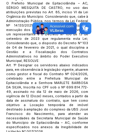
O Prefeito Municipal de Epitaciolândia – AC,
SÉRGIO MESQUITA DE CASTRO, no uso das
atribuições previstas no Art. 85, inciso VI da Lei
Orgânica do Município. Considerando que, cabe à
Administração Pública, nos termos da Lei Federal
Nº 14.133/2021, acompanhar e fiscalizar a
execução dos contratos celebrados, através de
um representante e o Decreto Nº 106 de 13 de
setembro de 2023 que regulamenta esta Lei;
Considerando que, o disposto do Decreto N° 103
de 04 de fevereiro de 2021, o qual disciplina a
Gestão e a Fiscalização dos Contratos
Administrativos no âmbito do Poder Executivo
Municipal; RESOLVE:
Art. 1º Designar os servidores abaixo indicados
para, em observância à legislação vigente, atuarem
como gestor e fiscal do Contrato Nº 024/2026,
celebrado entre a Prefeitura Municipal de
Epitaciolândia e a Senhora MARLETE BARBOSA
DA SILVA, Inscrita no CPF sob o Nº
699.814.772-
49
, assinado no dia 12 de maio de 2026, com
vigência de 12 (Doze) meses, contados a partir da
data de assinatura do contrato, que tem como
objetivo a Locação temporária de imóvel
destinado à ampliação do complexo da UBS José
Francisco do Nascimento, para atender as
necessidades da Secretaria Municipal de Saúde
do Município de Epitaciolândia – AC, conforme
especificados nos anexos da Inegibilidade de
Licitação N° 007/2026.