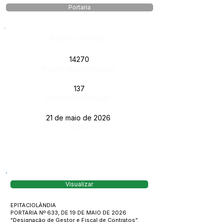
Portaria
Número do Diário:
14270
Página da Publicação:
137
Data da Publicação:
21 de maio de 2026
Órgão:
Visualizar
EPITACIOLÂNDIA
PORTARIA Nº 633, DE 19 DE MAIO DE 2026
“Designação de Gestor e Fiscal de Contratos”.