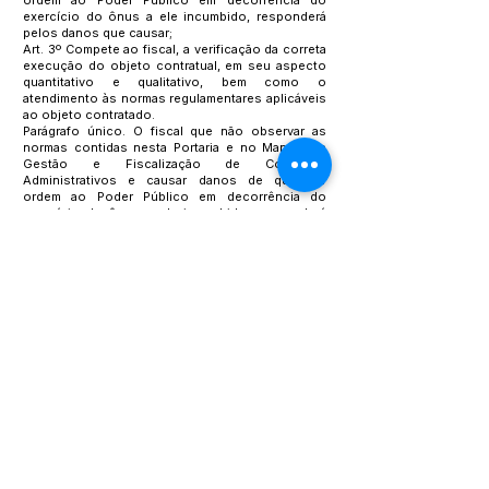
ordem ao Poder Público em decorrência do
exercício do ônus a ele incumbido, responderá
pelos danos que causar;
Art. 3º Compete ao fiscal, a verificação da correta
execução do objeto contratual, em seu aspecto
quantitativo e qualitativo, bem como o
atendimento às normas regulamentares aplicáveis
ao objeto contratado.
Parágrafo único. O fiscal que não observar as
normas contidas nesta Portaria e no Manual de
Gestão e Fiscalização de Contratos
Administrativos e causar danos de qualquer
ordem ao Poder Público em decorrência do
exercício do ônus a ele incumbido, responderá
pelos danos que causar.
Art. 4º Esta Portaria entra em vigor na data de sua
publicação.
Registre-se, Publique-se e Cumpra-se.
Epitaciolândia/AC, 19 de maio de 2026.
SÉRGIO MESQUITA DE CASTRO
PREFEITO DE EPITACIOLÂNDIA
Este texto não substitui o publicado no Diário Oficial, mas
facilita a pesquisa para localizar a publicação oficial.