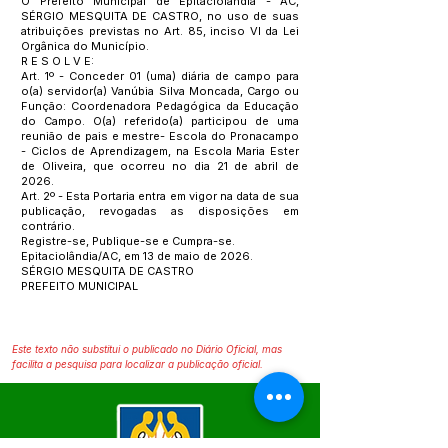
O Prefeito Municipal de Epitaciolândia - AC,
SÉRGIO MESQUITA DE CASTRO, no uso de suas
atribuições previstas no Art. 85, inciso VI da Lei
Orgânica do Município.
R E S O L V E:
Art. 1º - Conceder 01 (uma) diária de campo para
o(a) servidor(a) Vanúbia Silva Moncada, Cargo ou
Função: Coordenadora Pedagógica da Educação
do Campo. O(a) referido(a) participou de uma
reunião de pais e mestre- Escola do Pronacampo
- Ciclos de Aprendizagem, na Escola Maria Ester
de Oliveira, que ocorreu no dia 21 de abril de
2026.
Art. 2º - Esta Portaria entra em vigor na data de sua
publicação, revogadas as disposições em
contrário.
Registre-se, Publique-se e Cumpra-se.
Epitaciolândia/AC, em 13 de maio de 2026.
SÉRGIO MESQUITA DE CASTRO
PREFEITO MUNICIPAL
Este texto não substitui o publicado no Diário Oficial, mas
facilita a pesquisa para localizar a publicação oficial.