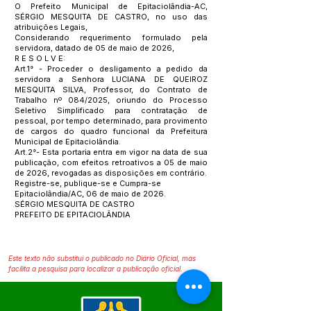
O Prefeito Municipal de Epitaciolândia-AC,
SÉRGIO MESQUITA DE CASTRO, no uso das
atribuições Legais,
Considerando requerimento formulado pela
servidora, datado de 05 de maio de 2026,
R E S O L V E:
Art.1° - Proceder o desligamento a pedido da
servidora a Senhora LUCIANA DE QUEIROZ
MESQUITA SILVA, Professor, do Contrato de
Trabalho nº 084/2025, oriundo do Processo
Seletivo Simplificado para contratação de
pessoal, por tempo determinado, para provimento
de cargos do quadro funcional da Prefeitura
Municipal de Epitaciolândia.
Art.2°- Esta portaria entra em vigor na data de sua
publicação, com efeitos retroativos a 05 de maio
de 2026, revogadas as disposições em contrário.
Registre-se, publique-se e Cumpra-se
Epitaciolândia/AC, 06 de maio de 2026.
SÉRGIO MESQUITA DE CASTRO
PREFEITO DE EPITACIOLÂNDIA
Este texto não substitui o publicado no Diário Oficial, mas
facilita a pesquisa para localizar a publicação oficial.