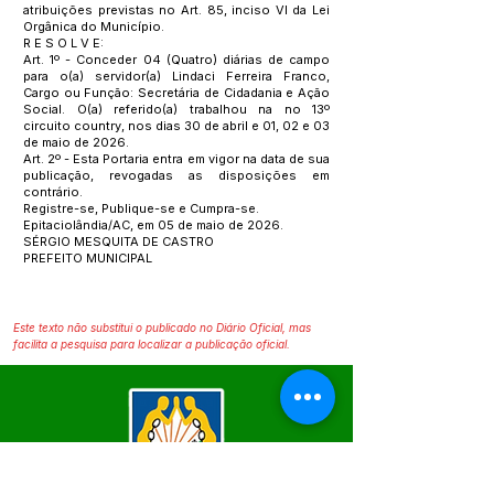
atribuições previstas no Art. 85, inciso VI da Lei
Orgânica do Município.
R E S O L V E:
Art. 1º - Conceder 04 (Quatro) diárias de campo
para o(a) servidor(a) Lindaci Ferreira Franco,
Cargo ou Função: Secretária de Cidadania e Ação
Social. O(a) referido(a) trabalhou na no 13º
circuito country, nos dias 30 de abril e 01, 02 e 03
de maio de 2026.
Art. 2º - Esta Portaria entra em vigor na data de sua
publicação, revogadas as disposições em
contrário.
Registre-se, Publique-se e Cumpra-se.
Epitaciolândia/AC, em 05 de maio de 2026.
SÉRGIO MESQUITA DE CASTRO
PREFEITO MUNICIPAL
Este texto não substitui o publicado no Diário Oficial, mas
facilita a pesquisa para localizar a publicação oficial.