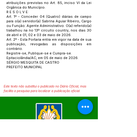
atribuições previstas no Art. 85, inciso VI da Lei
Orgânica do Município.
R E S O L V E:
Art. 1º - Conceder 04 (Quatro) diárias de campo
para o(a) servidor(a) Sabrina Aguiar Ribeiro, Cargo
ou Função: Agente Administrativo. O(a) referido(a)
trabalhou na no 13º circuito country, nos dias 30
de abril e 01, 02 e 03 de maio de 2026.
Art. 2º - Esta Portaria entra em vigor na data de sua
publicação, revogadas as disposições em
contrário.
Registre-se, Publique-se e Cumpra-se.
Epitaciolândia/AC, em 05 de maio de 2026.
SÉRGIO MESQUITA DE CASTRO
PREFEITO MUNICIPAL
Este texto não substitui o publicado no Diário Oficial, mas
facilita a pesquisa para localizar a publicação oficial.