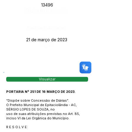
13496
Página da Publicação:
Data da Publicação:
21 de março de 2023
Órgão:
Visualizar
PORTARIA Nº 251 DE 16 MARÇO DE 2023.
“Dispõe sobre Concessão de Diárias”.
O Prefeito Municipal de Epitaciolândia - AC,
SÉRGIO LOPES DE SOUZA, no
uso de suas atribuições previstas no Art. 85,
inciso VI da Lei Orgânica do Município.
R E S O L V E: