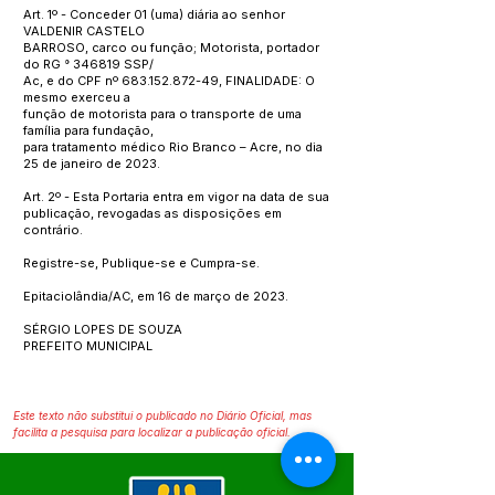
Art. 1º - Conceder 01 (uma) diária ao senhor
VALDENIR CASTELO
BARROSO, carco ou função; Motorista, portador
do RG ° 346819 SSP/
Ac, e do CPF nº
683.152.872-49
, FINALIDADE: O
mesmo exerceu a
função de motorista para o transporte de uma
família para fundação,
para tratamento médico Rio Branco – Acre, no dia
25 de janeiro de 2023.
Art. 2º - Esta Portaria entra em vigor na data de sua
publicação, revogadas as disposições em
contrário.
Registre-se, Publique-se e Cumpra-se.
Epitaciolândia/AC, em 16 de março de 2023.
SÉRGIO LOPES DE SOUZA
PREFEITO MUNICIPAL
Este texto não substitui o publicado no Diário Oficial, mas
facilita a pesquisa para localizar a publicação oficial.