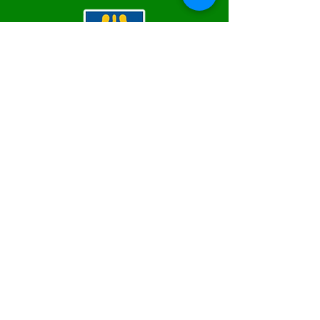
SERVIÇO DE ATENDIMENTO AO 
CIDADÃO (SIC) E OUVIDORIA
Prefeitura de Epitaciolândia - Estado 
do Acre
CNPJ 84.306.588/0001-04
💻Acesso online: 
SIC
 | 
Fale Conosco
 | 
Ouvidoria
 | 
Mapa do Site
📱Fone Prefeitura : +55 (68) 9 9249 - 9940
📱Fone Ouvidoria: +55 (68) 9 9210 1322 
(Lúcia Lima)
🏢 Rua Capitão Pedro Vasconcelos nº 257, 
CEP 69934-000, Centro, Epitaciolândia