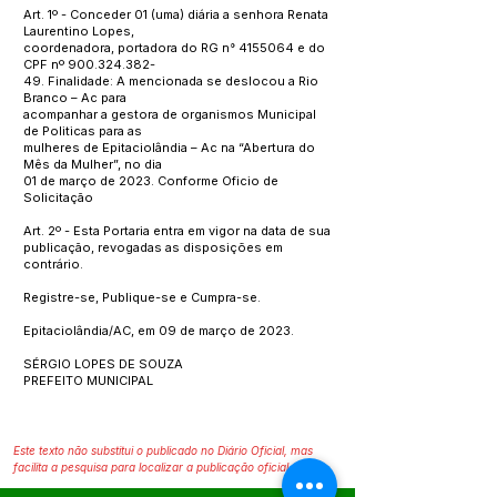
Art. 1º - Conceder 01 (uma) diária a senhora Renata
Laurentino Lopes,
coordenadora, portadora do RG n°
4155064
e do
CPF nº
900.324.382
-
49. Finalidade: A mencionada se deslocou a Rio
Branco – Ac para
acompanhar a gestora de organismos Municipal
de Politicas para as
mulheres de Epitaciolândia – Ac na “Abertura do
Mês da Mulher”, no dia
01 de março de 2023. Conforme Oficio de
Solicitação
Art. 2º - Esta Portaria entra em vigor na data de sua
publicação, revogadas as disposições em
contrário.
Registre-se, Publique-se e Cumpra-se.
Epitaciolândia/AC, em 09 de março de 2023.
SÉRGIO LOPES DE SOUZA
PREFEITO MUNICIPAL
Este texto não substitui o publicado no Diário Oficial, mas
facilita a pesquisa para localizar a publicação oficial.