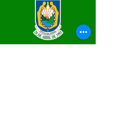
SERVIÇO DE ATENDIMENTO AO 
CIDADÃO (SIC) E OUVIDORIA
Prefeitura de Epitaciolândia - Estado 
do Acre
CNPJ 84.306.588/0001-04
💻Acesso online: 
SIC
 | 
Fale Conosco
 | 
Ouvidoria
 | 
Mapa do Site
📱Fone Prefeitura : +55 (68) 9 9249 - 9940
📱Fone Ouvidoria: +55 (68) 9 9210 1322 
(Lúcia Lima)
🏢 Rua Capitão Pedro Vasconcelos nº 257, 
CEP 69934-000, Centro, Epitaciolândia
📅 Segunda a quinta, das 7h às 13h e sexta 