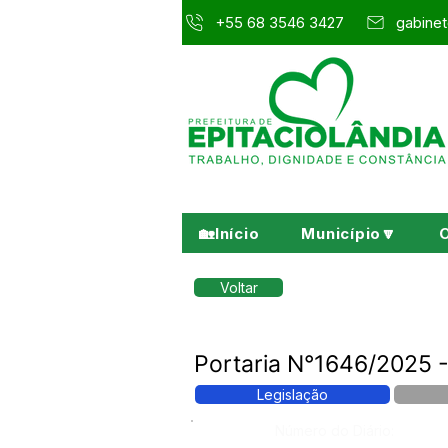
+55 68 3546 3427
gabinet
🏡Início
Município🔽
Voltar
Portaria N°1646/2025 
Legislação
Número do Diário: