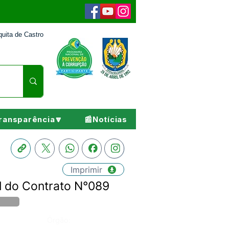
uita de Castro
ransparência🔽
📰Notícias
Imprimir
l do Contrato N°089
Órgão: