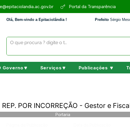
e@epitaciolandia.ac.gov.br
Portal da Transparência
Olá, Bem-vindo a Epitaciolândia !
Prefeito
Sérgio Mesq
O Governo🔽
Serviços🔽
Publicações 🔽
T
- REP. POR INCORREÇÃO - Gestor e Fisca
Portaria
Página da Publicação:
Data da Publicação: