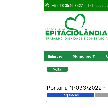
+55 68 3546 3427
gabinet
🏡Início
Município🔽
Voltar
Portaria N°033/2022 -
Legislação
Número do Diário: