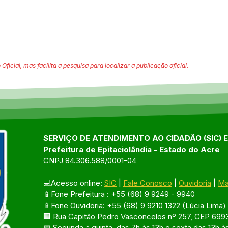
 Oficial, mas facilita a pesquisa para localizar a publicação oficial.
SERVIÇO DE ATENDIMENTO AO CIDADÃO (SIC) 
Prefeitura de Epitaciolândia - Estado do Acre
CNPJ 84.306.588/0001-04
💻Acesso online: 
SIC
 | 
Fale Conosco
 | 
Ouvidoria
 | 
Ma
📱Fone Prefeitura : +55 (68) 9 9249 - 9940
📱Fone Ouvidoria: +55 (68) 9 9210 1322 (Lúcia Lima)
🏢 Rua Capitão Pedro Vasconcelos nº 257, CEP 6993
📅 Segunda a quinta, das 7h às 13h e sexta das 13h à