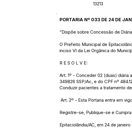
13213
PORTARIA Nº 033 DE 24 DE JAN
“Dispõe sobre Concessão de Diária
O Prefeito Municipal de Epitaciolâ
inciso VI da Lei Orgânica do Municíp
R E S O L V E:
Art. 1º - Conceder 02 (duas) diári
349826 SSP/Ac, e do CPF nº 484.12
Conduzir pacientes a tratamento de 
Art. 2º - Esta Portaria entra em vi
Registre-se, Publique-se e Cumpra
Epitaciolândia/AC, em 24 de janeiro