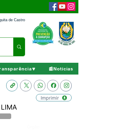
uita de Castro
ransparência🔽
📰Notícias
Imprimir
 LIMA
Órgão: