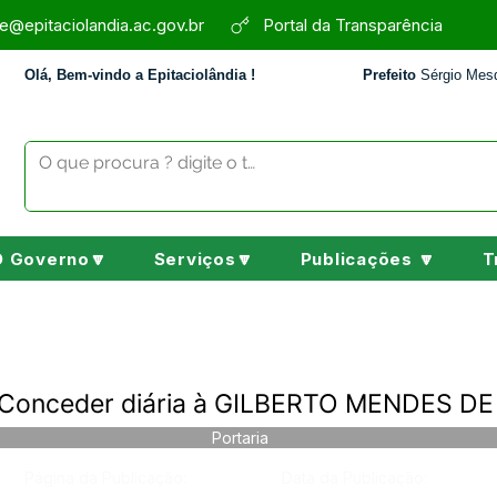
e@epitaciolandia.ac.gov.br
Portal da Transparência
Olá, Bem-vindo a Epitaciolândia !
Prefeito
Sérgio Mesq
O Governo🔽
Serviços🔽
Publicações 🔽
T
 Conceder diária à GILBERTO MENDES DE
Portaria
Página da Publicação:
Data da Publicação: