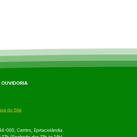
E OUVIDORIA
pa do Site
4-000, Centro, Epitaciolândia
s 17h (Fechado das 12h às 14h)