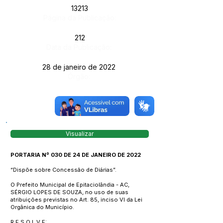
13213
Página da Publicação:
212
Data da Publicação:
28 de janeiro de 2022
Órgão:
Visualizar
PORTARIA Nº 030 DE 24 DE JANEIRO DE 2022
“Dispõe sobre Concessão de Diárias”.
O Prefeito Municipal de Epitaciolândia - AC,
SÉRGIO LOPES DE SOUZA, no uso de suas
atribuições previstas no Art. 85, inciso VI da Lei
Orgânica do Município.
R E S O L V E: