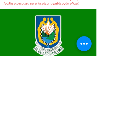
facilita a pesquisa para localizar a publicação oficial.
SERVIÇO DE ATENDIMENTO AO 
CIDADÃO (SIC) E OUVIDORIA
Prefeitura de Epitaciolândia - Estado 
do Acre
CNPJ 84.306.588/0001-04
💻Acesso online: 
SIC
 | 
Fale Conosco
 | 
Ouvidoria
 | 
Mapa do Site
📱Fone Prefeitura : +55 (68) 9 9249 - 9940
📱Fone Ouvidoria: +55 (68) 9 9210 1322 
(Lúcia Lima)