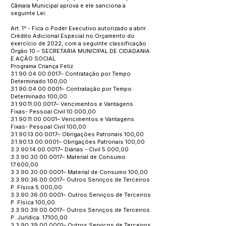
Câmara Municipal aprova e ele sanciona a
seguinte Lei:
Art. 1° - Fica o Poder Executivo autorizado a abrir
Crédito Adicional Especial no Orçamento do
exercício de 2022, com a seguinte classificação
Órgão 10 – SECRETARIA MUNICIPAL DE CIDADANIA
E AÇÃO SOCIAL
Programa Criança Feliz
3.1.90.04.00.0017
– Contratação por Tempo
Determinado 100,00
3.1.90.04.00.0001
– Contratação por Tempo
Determinado 100,00
3.1.90.11.00.0017
– Vencimentos e Vantagens
Fixas- Pessoal Civil 10.000,00
3.1.90.11.00.0001
– Vencimentos e Vantagens
Fixas- Pessoal Civil 100,00
3.1.90.13.00.0017
– Obrigações Patronais 100,00
3.1.90.13.00.0001
– Obrigações Patronais 100,00
3.3.90.14.00.0017
– Diárias - Civil 5.000,00
3.3.90.30.00.0017
– Material de Consumo
17.600,00
3.3.90.30.00.0001
– Material de Consumo 100,00
3.3.90.36.00.0017
– Outros Serviços de Terceiros
P. Física 5.000,00
3.3.90.36.00.0001
– Outros Serviços de Terceiros
P. Física 100,00.
3.3.90.39.00.0017
– Outros Serviços de Terceiros
P. Jurídica. 17.100,00
3.3.90.39.00.0001
– Outros Serviços de Terceiros