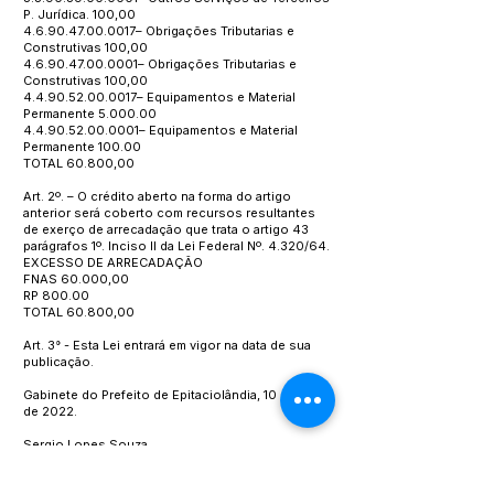
P. Jurídica. 100,00
4.6.90.47.00.0017
– Obrigações Tributarias e
Construtivas 100,00
4.6.90.47.00.0001
– Obrigações Tributarias e
Construtivas 100,00
4.4.90.52.00.0017
– Equipamentos e Material
Permanente 5.000.00
4.4.90.52.00.0001
– Equipamentos e Material
Permanente 100.00
TOTAL 60.800,00
Art. 2º. – O crédito aberto na forma do artigo
anterior será coberto com recursos resultantes
de exerço de arrecadação que trata o artigo 43
parágrafos 1º. Inciso II da Lei Federal Nº. 4.320/64.
EXCESSO DE ARRECADAÇÃO
FNAS 60.000,00
RP 800.00
TOTAL 60.800,00
Art. 3° - Esta Lei entrará em vigor na data de sua
publicação.
Gabinete do Prefeito de Epitaciolândia, 10 de maio
de 2022.
Sergio Lopes Souza
Prefeito Municipal