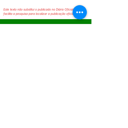
Este texto não substitui o publicado no Diário Oficial, mas
facilita a pesquisa para localizar a publicação oficial.
SERVIÇO DE ATENDIMENTO AO 
CIDADÃO (SIC) E OUVIDORIA
Prefeitura de Epitaciolândia - Estado 
do Acre
CNPJ 84.306.588/0001-04
💻Acesso online: 
SIC
 | 
Fale Conosco
 | 
Ouvidoria
 | 
Mapa do Site
📱Fone Prefeitura : +55 (68) 9 9249 - 9940
📱Fone Ouvidoria: +55 (68) 9 9210 1322 