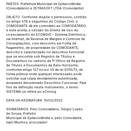
PARTES: Prefeitura Municipal de Epitaciolândia
(Comodatário) e ZETRASOFT LTDA (Comodante).
OBJETO: Conforme dispõe o permissivo, contido
no artigo 579 e seguintes do Código Civil, o
COMODANTE dá em comodato ao COMODATÁRIO,
e este aceita, a cessão do Direito de Uso do
Licenciamento do ECONSIG – Sistema Eletrônico,
via Internet, de Reserva de Margem e Controle de
Consignações, com desconto em Folha de
Pagamento, de propriedade do COMODANTE,
descrito e caracterizado no descritivo funcional
que se encontra sob Registro de Títulos e
Documentos no cartório de 1º Ofício de Registro
de Títulos e Documentos de Belo Horizonte,
conforme artigo 127 inciso VII da lei 6015/73, de
forma pública onde qualquer interessado pode
solicitar sua cópia devidamente autenticada,
doravante denominado Descritivo Funcional. Para
fins de definição neste instrumento, o termo
SISTEMA se refere ao eConsig.
DATA DA ASSINATURA: 10/02/2022.
SIGNATÁRIOS: Pelo Comodatário, Sérgio Lopes
de Souza, Prefeito
Municipal de Epitaciolândia e, pelo Comodante,
Ivani Munhoz, procurador