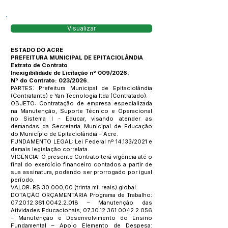
Visualizar
ESTADO DO ACRE
PREFEITURA MUNICIPAL DE EPITACIOLÂNDIA
Extrato de Contrato
Inexigibilidade de Licitação n° 009/2026.
N° do Contrato: 023/2026.
PARTES: Prefeitura Municipal de Epitaciolândia
(Contratante) e Yan Tecnologia ltda (Contratado).
OBJETO: Contratação de empresa especializada
na Manutenção, Suporte Técnico e Operacional
no Sistema I - Educar, visando atender as
demandas da Secretaria Municipal de Educação
do Município de Epitaciolândia – Acre.
FUNDAMENTO LEGAL: Lei Federal nº 14.133/2021 e
demais legislação correlata.
VIGÊNCIA: O presente Contrato terá vigência até o
final do exercício financeiro contados a partir de
sua assinatura, podendo ser prorrogado por igual
período.
VALOR: R$ 30.000,00 (trinta mil reais) global.
DOTAÇÃO ORÇAMENTÁRIA Programa de Trabalho:
07.20.12.361.0042.2.018
– Manutenção das
Atividades Educacionais;
07.30.12.361.0042.2.056
– Manutenção e Desenvolvimento do Ensino
Fundamental – Apoio Elemento de Despesa: