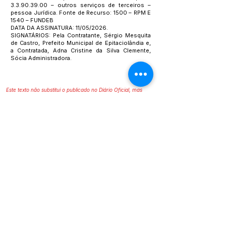
3.3.90.39.00
– outros serviços de terceiros –
pessoa Jurídica. Fonte de Recurso: 1500 – RPM E
1540 – FUNDEB
DATA DA ASSINATURA: 11/05/2026.
SIGNATÁRIOS: Pela Contratante, Sérgio Mesquita
de Castro, Prefeito Municipal de Epitaciolândia e,
a Contratada, Adna Cristine da Silva Clemente,
Sócia Administradora.
Este texto não substitui o publicado no Diário Oficial, mas
facilita a pesquisa para localizar a publicação oficial.
SERVIÇO DE ATENDIMENTO AO 
CIDADÃO (SIC) E OUVIDORIA
Prefeitura de Epitaciolândia - Estado 