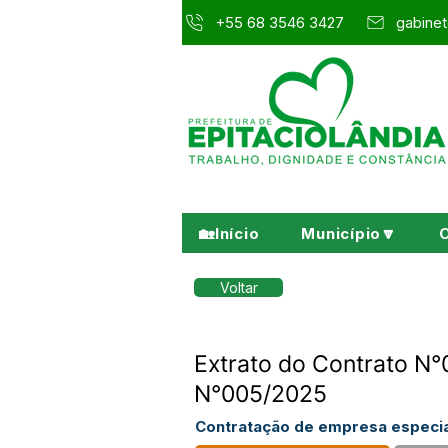
+55 68 3546 3427
gabinet
🏡Início
Município🔽
Voltar
Extrato do Contrato 
N°005/2025
Contratação de empresa especial