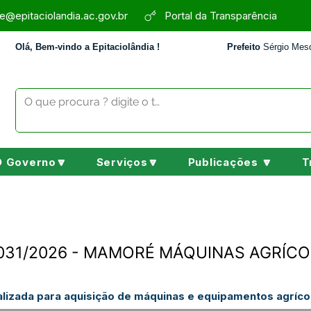
e@epitaciolandia.ac.gov.br
Portal da Transparência
Olá, Bem-vindo a Epitaciolândia !
Prefeito
Sérgio Mesq
O Governo🔽
Serviços🔽
Publicações 🔽
T
N°031/2026 - MAMORÉ MÁQUINAS AGRÍCO
izada para aquisição de máquinas e equipamentos agrícol