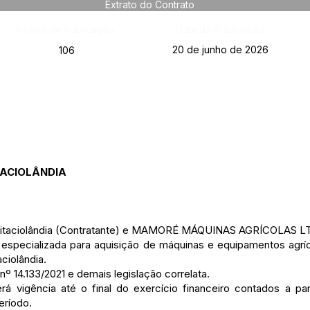
Extrato do Contrato
Página da Publicação:
Data da Publicação:
20 de junho de 2026
106
TACIOLÂNDIA
Epitaciolândia (Contratante) e MAMORÉ MÁQUINAS AGRÍCOLAS LT
specializada para aquisição de máquinas e equipamentos agríc
ciolândia.
14.133/2021 e demais legislação correlata.
á vigência até o final do exercício financeiro contados a part
eríodo.