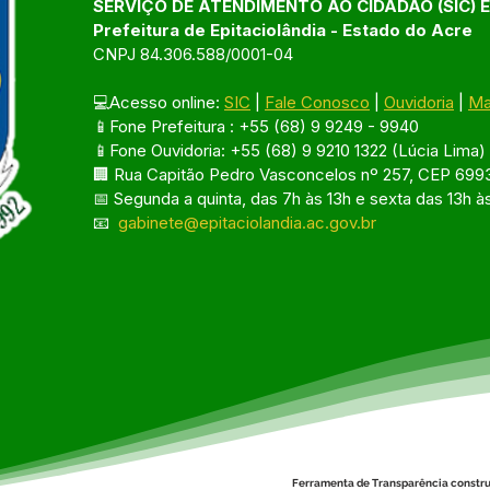
SERVIÇO DE ATENDIMENTO AO CIDADÃO (SIC) 
Prefeitura de Epitaciolândia - Estado do Acre
CNPJ 84.306.588/0001-04
💻Acesso online: 
SIC
 | 
Fale Conosco
 | 
Ouvidoria
 | 
Ma
📱Fone Prefeitura : +55 (68) 9 9249 - 9940
📱Fone Ouvidoria: +55 (68) 9 9210 1322 (Lúcia Lima)
🏢 Rua Capitão Pedro Vasconcelos nº 257, CEP 6993
📅 Segunda a quinta, das 7h às 13h e sexta das 13h à
📧 
gabinete@epitaciolandia.ac.gov.br
Ferramenta de Transparência constru