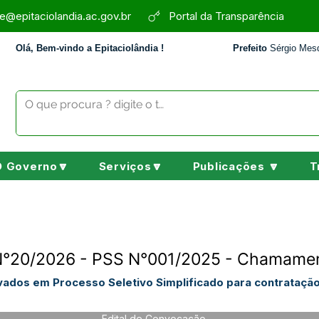
e@epitaciolandia.ac.gov.br
Portal da Transparência
Olá, Bem-vindo a Epitaciolândia !
Prefeito
Sérgio Mesq
O Governo🔽
Serviços🔽
Publicações 🔽
T
N°20/2026 - PSS N°001/2025 - Chamamen
ados em Processo Seletivo Simplificado para contratação
Edital de Convocação