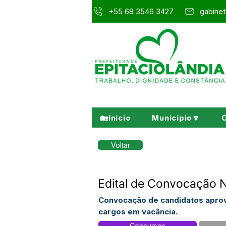
+55 68 3546 3427
gabinet
🏡Início
Município🔽
Voltar
Edital de Convocação 
Convocação de candidatos aprov
cargos em vacância.
Concursos