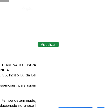
Órgão:
Visualizar
TERMINADO, PARA
ÂNDIA
 85, Inciso IX, da Lei
senciais, para suprir
r tempo determinado,
elacionado no anexo I