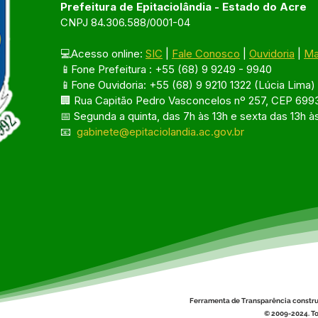
Prefeitura de Epitaciolândia - Estado do Acre
CNPJ 84.306.588/0001-04
💻Acesso online: 
SIC
 | 
Fale Conosco
 | 
Ouvidoria
 | 
Ma
📱Fone Prefeitura : +55 (68) 9 9249 - 9940
📱Fone Ouvidoria: +55 (68) 9 9210 1322 (Lúcia Lima)
🏢 Rua Capitão Pedro Vasconcelos nº 257, CEP 6993
📅 Segunda a quinta, das 7h às 13h e sexta das 13h à
📧 
gabinete@epitaciolandia.ac.gov.br
Ferramenta de Transparência constru
© 2009-2024. To