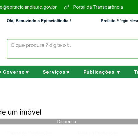
e@epitaciolandia.ac.gov.br
Portal da Transparência
Olá, Bem-vindo a Epitaciolândia !
Prefeito
Sérgio Mesq
O Governo🔽
Serviços🔽
Publicações 🔽
T
de um imóvel
Dispensa
Página da Publicação:
Data da Publicação: