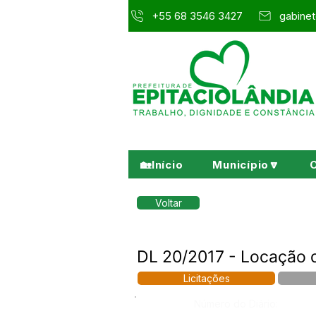
+55 68 3546 3427
gabinet
🏡Início
Município🔽
Voltar
DL 20/2017 - Locação 
Licitações
Número do Diário: