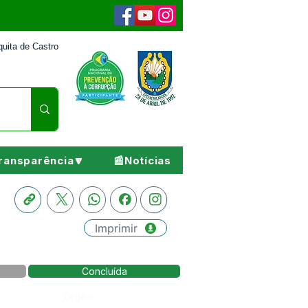
uita de Castro
ransparência🔽
📰Notícias
Imprimir
Concluída
Órgão: