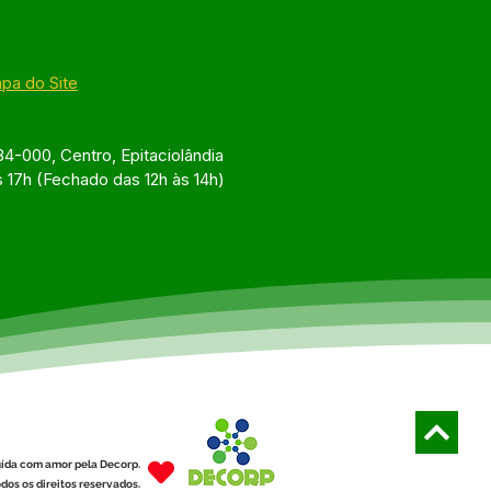
pa do Site
4-000, Centro, Epitaciolândia
s 17h (Fechado das 12h às 14h)
ída com amor pela Decorp.
dos os direitos reservados.