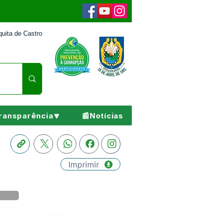
uita de Castro
ransparência🔽
📰Notícias
Imprimir
Órgão: