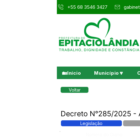
+55 68 3546 3427
gabinet
🏡Início
Município🔽
Voltar
Decreto N°285/2025 - 
Legislação
Número do Diário: