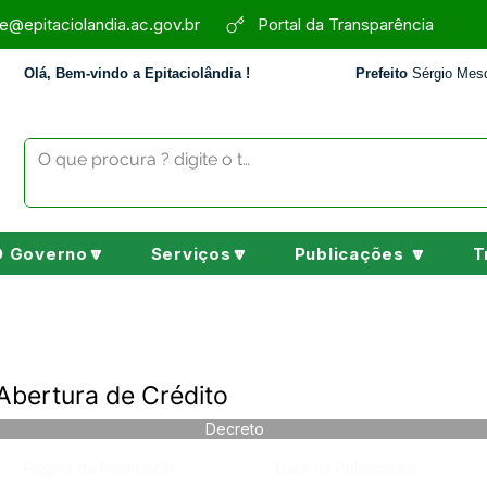
e@epitaciolandia.ac.gov.br
Portal da Transparência
Olá, Bem-vindo a Epitaciolândia !
Prefeito
Sérgio Mesq
O Governo🔽
Serviços🔽
Publicações 🔽
T
Abertura de Crédito
Decreto
Página da Publicação:
Data da Publicação: