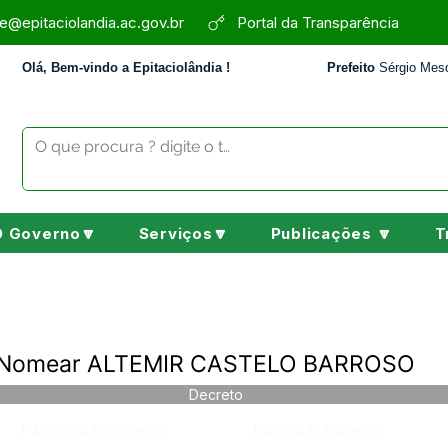
e@epitaciolandia.ac.gov.br
Portal da Transparência
Olá, Bem-vindo a Epitaciolândia !
Prefeito
Sérgio Mesq
O Governo🔽
Serviços🔽
Publicações 🔽
T
- Nomear ALTEMIR CASTELO BARROSO
Decreto
Página da Publicação:
Data da Publicação: