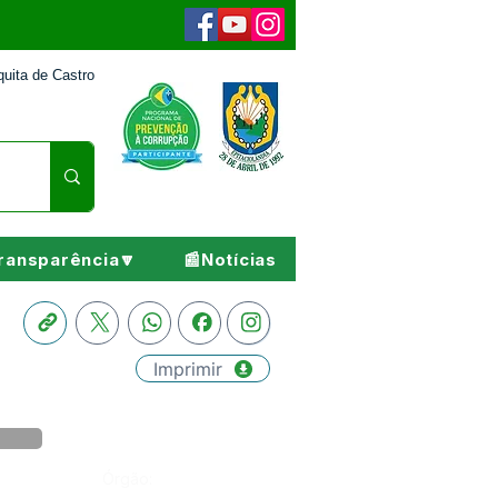
uita de Castro
ransparência🔽
📰Notícias
Imprimir
Órgão: