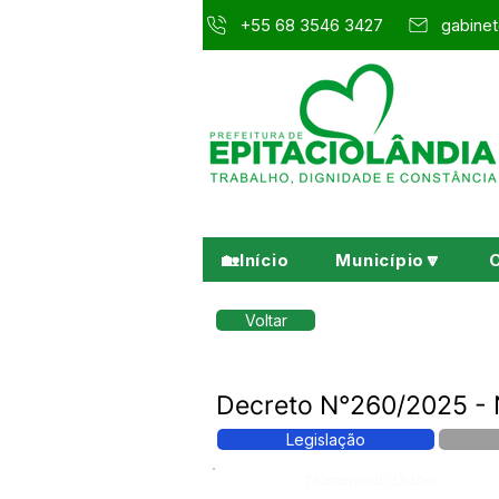
+55 68 3546 3427
gabinet
🏡Início
Município🔽
Voltar
Decreto N°260/2025 
Legislação
Número do Diário: