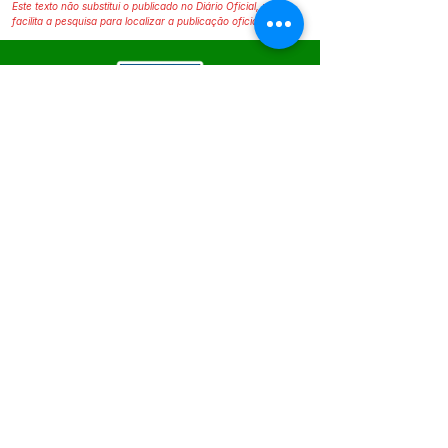
Este texto não substitui o publicado no Diário Oficial, mas
facilita a pesquisa para localizar a publicação oficial.
SERVIÇO DE ATENDIMENTO AO 
CIDADÃO (SIC) E OUVIDORIA
Prefeitura de Epitaciolândia - Estado 
do Acre
CNPJ 84.306.588/0001-04
💻Acesso online: 
SIC
 | 
Fale Conosco
 | 
Ouvidoria
 | 
Mapa do Site
📱Fone Prefeitura : +55 (68) 9 9249 - 9940
📱Fone Ouvidoria: +55 (68) 9 9210 1322 
(Lúcia Lima)