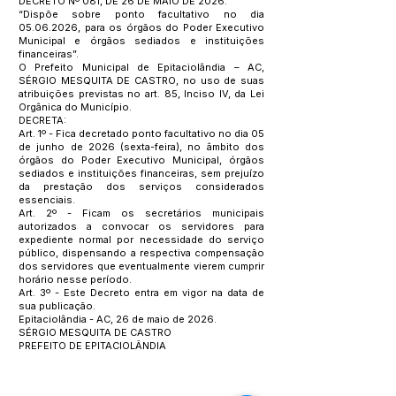
DECRETO Nº 081, DE 26 DE MAIO DE 2026.
“Dispõe sobre ponto facultativo no dia
05.06.2026
, para os órgãos do Poder Executivo
Municipal e órgãos sediados e instituições
financeiras”.
O Prefeito Municipal de Epitaciolândia – AC,
SÉRGIO MESQUITA DE CASTRO, no uso de suas
atribuições previstas no art. 85, Inciso IV, da Lei
Orgânica do Município.
DECRETA:
Art. 1º - Fica decretado ponto facultativo no dia 05
de junho de 2026 (sexta-feira), no âmbito dos
órgãos do Poder Executivo Municipal, órgãos
sediados e instituições financeiras, sem prejuízo
da prestação dos serviços considerados
essenciais.
Art. 2º - Ficam os secretários municipais
autorizados a convocar os servidores para
expediente normal por necessidade do serviço
público, dispensando a respectiva compensação
dos servidores que eventualmente vierem cumprir
horário nesse período.
Art. 3º - Este Decreto entra em vigor na data de
sua publicação.
Epitaciolândia - AC, 26 de maio de 2026.
SÉRGIO MESQUITA DE CASTRO
PREFEITO DE EPITACIOLÂNDIA