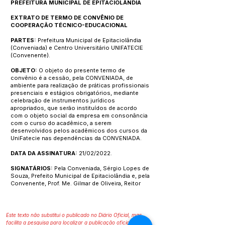
PREFEITURA MUNICIPAL DE EPITACIOLÂNDIA
EXTRATO DE TERMO DE CONVÊNIO DE
COOPERAÇÃO TÉCNICO-EDUCACIONAL
PARTES:
Prefeitura Municipal de Epitaciolândia
(Conveniada) e Centro Universitário UNIFATECIE
(Convenente).
OBJETO:
O objeto do presente termo de
convênio é a cessão, pela CONVENIADA, de
ambiente para realização de práticas profissionais
presenciais e estágios obrigatórios, mediante
celebração de instrumentos jurídicos
apropriados, que serão instituídos de acordo
com o objeto social da empresa em consonância
com o curso do acadêmico, a serem
desenvolvidos pelos acadêmicos dos cursos da
UniFatecie nas dependências da CONVENIADA.
DATA DA ASSINATURA:
21/02/2022.
SIGNATÁRIOS:
Pela Conveniada, Sérgio Lopes de
Souza, Prefeito Municipal de Epitaciolândia e, pela
Convenente, Prof. Me. Gilmar de Oliveira, Reitor
Este texto não substitui o publicado no Diário Oficial, mas
facilita a pesquisa para localizar a publicação oficial.