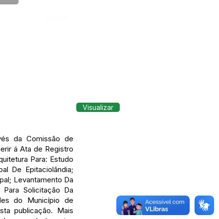
Órgão:
Visualizar
ravés da Comissão de
rir á Ata de Registro
uitetura Para: Estudo
l De Epitaciolândia;
ipal; Levantamento Da
 Para Solicitação Da
des do Município de
sta publicação. Mais