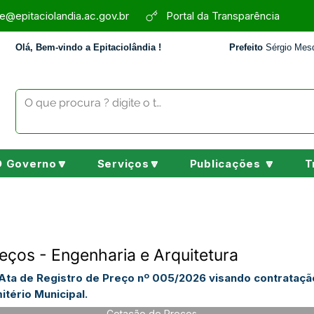
e@epitaciolandia.ac.gov.br
Portal da Transparência
Olá, Bem-vindo a Epitaciolândia !
Prefeito
Sérgio Mesq
O Governo🔽
Serviços🔽
Publicações 🔽
T
eços - Engenharia e Arquitetura
 Ata de Registro de Preço nº 005/2026 visando contrataç
itério Municipal.
Cotação de Preços