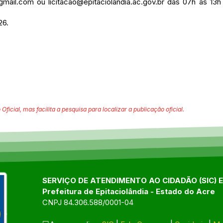
@gmail.com
ou
licitacao@epitaciolandia.ac.gov.br
das 07h às 13h
26.
 Oficial, mas facilita a pesquisa para localizar a publicação oficial.
SERVIÇO DE ATENDIMENTO AO CIDADÃO (SIC) 
Prefeitura de Epitaciolândia - Estado do Acre
CNPJ 84.306.588/0001-04