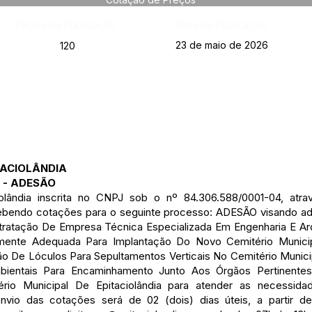
Página da Publicação:
Data da Publicação:
23 de maio de 2026
120
TACIOLÂNDIA
 - ADESÃO
ciolândia inscrita no CNPJ sob o nº 84.306.588/0001-04, at
ebendo cotações para o seguinte processo: ADESÃO visando ade
ratação De Empresa Técnica Especializada Em Engenharia E Arq
ente Adequada Para Implantação Do Novo Cemitério Municipa
ão De Lóculos Para Sepultamentos Verticais No Cemitério Munic
mbientais Para Encaminhamento Junto Aos Órgãos Pertinentes
io Municipal De Epitaciolândia para atender as necessida
envio das cotações será de 02 (dois) dias úteis, a partir de