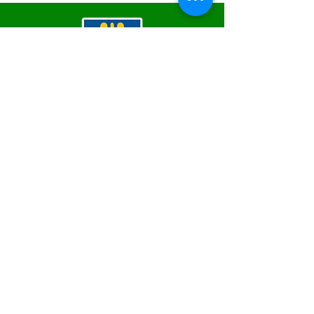
SERVIÇO DE ATENDIMENTO AO 
CIDADÃO (SIC) E OUVIDORIA
Prefeitura de Epitaciolândia - Estado 
do Acre
CNPJ 84.306.588/0001-04
💻Acesso online: 
SIC
 | 
Fale Conosco
 | 
Ouvidoria
 | 
Mapa do Site
📱Fone Prefeitura : +55 (68) 9 9249 - 9940
📱Fone Ouvidoria: +55 (68) 9 9210 1322 
(Lúcia Lima)
🏢 Rua Capitão Pedro Vasconcelos nº 257, 
CEP 69934-000, Centro, Epitaciolândia