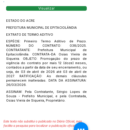
Visualizar
ESTADO DO ACRE
PREFEITURA MUNICIPAL DE EPITACIOLÂNDIA
EXTRATO DE TERMO ADITIVO
ESPÉCIE: Primeiro Termo Aditivo de Prazo.
NÚMERO DO CONTRATO: 038/2025.
CONTRATANTE: Prefeitura Municipal de
Epitaciolândia. CONTRATA-DA Osias Vieira de
Siqueira. OBJETO: Prorrogação do prazo de
vigência do contrato por mais 12 (doze) meses,
contados a partir da data de seu encerramento, ou
seja, de 03 de abril de 2026 até 03 de abril de
2027. RATIFICAÇÃO: As demais cláusulas
permanecem inalteradas. DATA DA ASSINATURA:
26/03/2026.
ASSINAM: Pela Contratante, Sérgio Lopes de
Souza - Prefeito Municipal, e pela Contratada,
Osias Vieira de Siqueira, Proprietário.
Este texto não substitui o publicado no Diário Oficial, mas
facilita a pesquisa para localizar a publicação oficial.