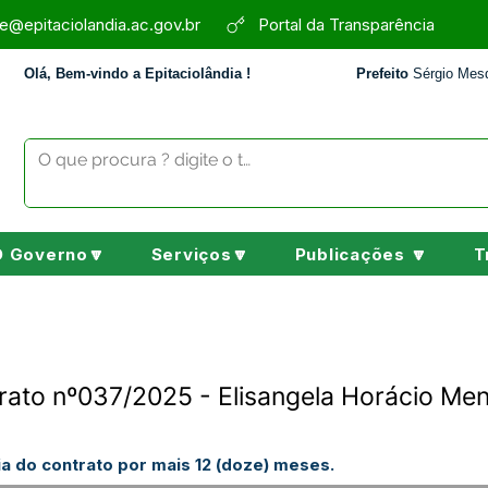
e@epitaciolandia.ac.gov.br
Portal da Transparência
Olá, Bem-vindo a Epitaciolândia !
Prefeito
Sérgio Mesq
O Governo🔽
Serviços🔽
Publicações 🔽
T
rato nº037/2025 - Elisangela Horácio Mene
a do contrato por mais 12 (doze) meses.