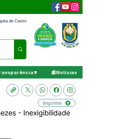
uita de Castro
ransparência🔽
📰Notícias
Imprimir
zes - Inexigibilidade