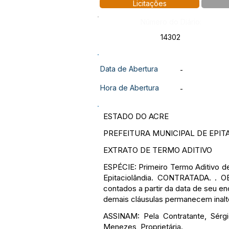
Licitações
Número do Diário:
14302
Data de Abertura
-
Hora de Abertura
-
ESTADO DO ACRE
PREFEITURA MUNICIPAL DE EPIT
EXTRATO DE TERMO ADITIVO
ESPÉCIE: Primeiro Termo Aditivo
Epitaciolândia. CONTRATADA. . O
contados a partir da data de seu e
demais cláusulas permanecem inal
ASSINAM: Pela Contratante, Sérgi
Menezes, Proprietária.