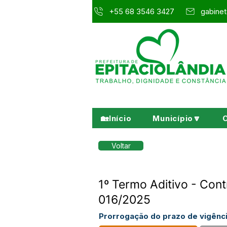
+55 68 3546 3427
gabinet
🏡Início
Município🔽
Voltar
1º Termo Aditivo - Cont
016/2025
Prorrogação do prazo de vigênci