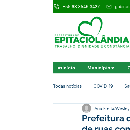
+55 68 3546 3427
gabinet
🏡Início
Município🔽
Todas notícias
COVID-19
Sa
Ana Freita/Wesl
Agricultura e Meio Ambiente
Prefeitura 
de ruas com