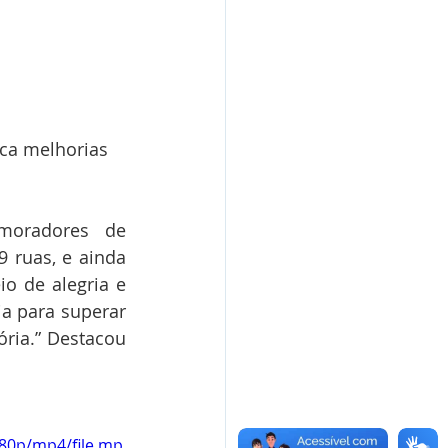
ica melhorias 
moradores de 
 ruas, e ainda 
o de alegria e 
a para superar 
ria.” Destacou 
480p/mp4/file.mp