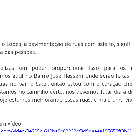
gio Lopes, a pavimentação de ruas com asfalto, signif
da das pessoas.
felizes em poder proporcionar isso para os 
amos aqui no Bairro José Hassem onde serão feitas 9
as no bairro Satel, então estou com o coração chei
stamos no caminho certo, nós devemos lutar dia a di
hoje estamos melhorando essas ruas, é mais uma vitó
em vídeo:
tic.com/video/3e295c_610ba04622324f8d9daeea105650ff3b/