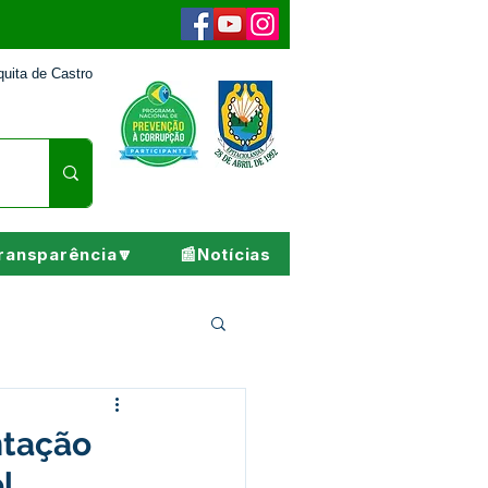
uita de Castro
ransparência🔽
📰Notícias
Pesar
ntação
l