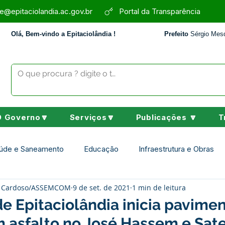
e@epitaciolandia.ac.gov.br
Portal da Transparência
Olá, Bem-vindo a Epitaciolândia !
Prefeito
Sérgio Mesq
O Governo🔽
Serviços🔽
Publicações 🔽
T
úde e Saneamento
Educação
Infraestrutura e Obras
ey Cardoso/ASSEMCOM
9 de set. de 2021
1 min de leitura
Assistência Social
Desporto Cultura e Lazer
Nota de 
de Epitaciolândia inicia pavime
 asfalto no José Hassem e Sate