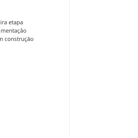
ira etapa 
vimentação 
m construção 