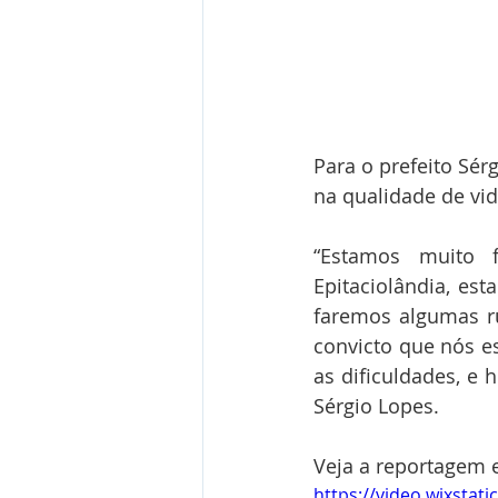
Para o prefeito Sér
na qualidade de vi
“Estamos muito 
Epitaciolândia, est
faremos algumas ru
convicto que nós e
as dificuldades, e 
Sérgio Lopes.
Veja a reportagem 
https://video.wixsta