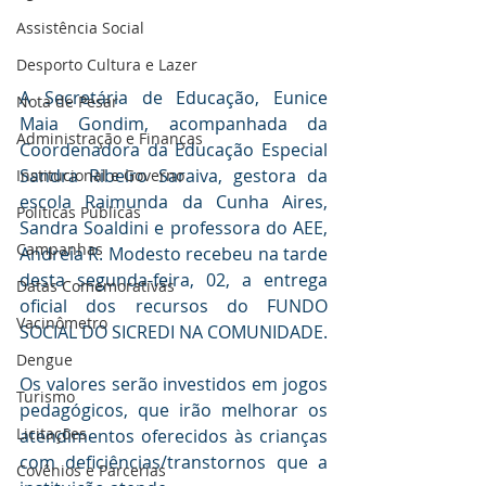
Assistência Social
Desporto Cultura e Lazer
A Secretária de Educação, Eunice 
Nota de Pesar
Maia Gondim, acompanhada da 
Administração e Finanças
Coordenadora da Educação Especial 
Sandra Ribeiro Saraiva, gestora da 
Institucional e Governo
escola Raimunda da Cunha Aires, 
Políticas Públicas
Sandra Soaldini e professora do AEE, 
Campanhas
Andreia R. Modesto recebeu na tarde 
desta segunda-feira, 02, a entrega 
Datas Comemorativas
oficial dos recursos do FUNDO 
Vacinômetro
SOCIAL DO SICREDI NA COMUNIDADE.
Dengue
Os valores serão investidos em jogos 
Turismo
pedagógicos, que irão melhorar os 
Licitações
atendimentos oferecidos às crianças 
com deficiências/transtornos que a 
Covênios e Parcerias