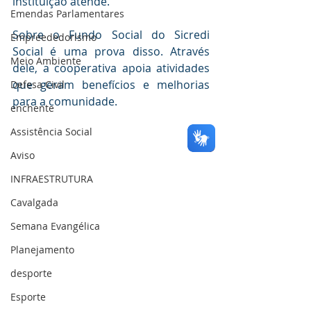
instituição atende. 
Emendas Parlamentares
Sobre o Fundo Social do Sicredi 
Empreededorismo
Social é uma prova disso. Através 
Meio Ambiente
dele, a cooperativa apoia atividades 
que geram benefícios e melhorias 
Defesa Civil
para a comunidade. 
enchente
Assistência Social
Aviso
INFRAESTRUTURA
Cavalgada
Semana Evangélica
Planejamento
desporte
Esporte