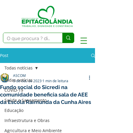
Post
Todas notícias
ASCOM
Todas notícias
3 de out. de 2023
1 min de leitura
Fundo social do Sicredi na
COVID-19
comunidade beneficia sala de AEE
Saúde e Saneamento
da Escola Raimunda da Cunha Aires
Educação
Infraestrutura e Obras
Agricultura e Meio Ambiente