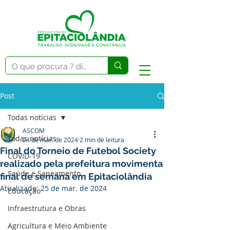
Post
Todas notícias
ASCOM
Todas notícias
24 de mar. de 2024
2 min de leitura
Final do Torneio de Futebol Society
COVID-19
realizado pela prefeitura movimenta
Saúde e Saneamento
final de semana em Epitaciolândia
Atualizado:
25 de mar. de 2024
Educação
Infraestrutura e Obras
Agricultura e Meio Ambiente