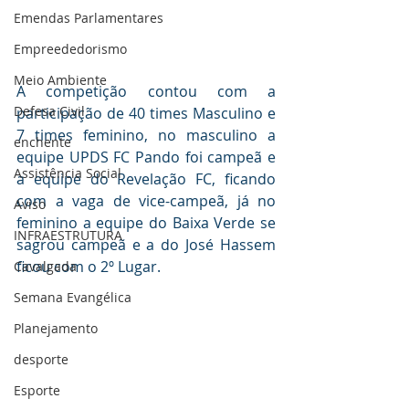
Emendas Parlamentares
Empreededorismo
Meio Ambiente
A competição contou com a 
Defesa Civil
participação de 40 times Masculino e 
7 times feminino, no masculino a 
enchente
equipe UPDS FC Pando foi campeã e 
Assistência Social
a equipe do Revelação FC, ficando 
com a vaga de vice-campeã, já no 
Aviso
feminino a equipe do Baixa Verde se 
INFRAESTRUTURA
sagrou campeã e a do José Hassem 
ficou com o 2º Lugar.
Cavalgada
Semana Evangélica
Planejamento
desporte
Esporte