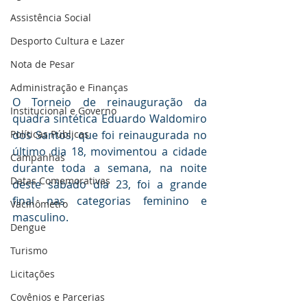
Assistência Social
Desporto Cultura e Lazer
Nota de Pesar
Administração e Finanças
O Torneio de reinauguração da 
Institucional e Governo
quadra sintética Eduardo Waldomiro 
dos Santos, que foi reinaugurada no 
Políticas Públicas
último dia 18, movimentou a cidade 
Campanhas
durante toda a semana, na noite 
Datas Comemorativas
deste sábado dia 23, foi a grande 
final nas categorias feminino e 
Vacinômetro
masculino.
Dengue
Turismo
Licitações
Covênios e Parcerias