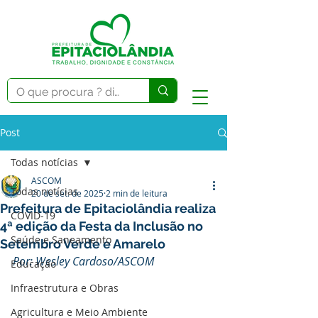
Post
Todas notícias
ASCOM
Todas notícias
20 de set. de 2025
2 min de leitura
Prefeitura de Epitaciolândia realiza
COVID-19
4ª edição da Festa da Inclusão no
Saúde e Saneamento
Setembro Verde e Amarelo
Por: Wesley Cardoso/ASCOM
Educação
Infraestrutura e Obras
Agricultura e Meio Ambiente