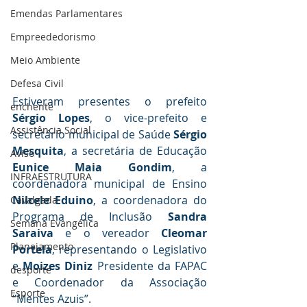
Emendas Parlamentares
Empreededorismo
Meio Ambiente
Defesa Civil
Estiveram presentes o prefeito 
enchente
Sérgio Lopes
, o vice-prefeito e 
Assistência Social
secretário municipal de Saúde 
Sérgio 
Mesquita
, a secretária de Educação 
Aviso
Eunice Maia Gondim
, a 
INFRAESTRUTURA
coordenadora municipal de Ensino 
Nilcele Eduino
, a coordenadora do 
Cavalgada
Programa de Inclusão 
Sandra 
Semana Evangélica
Saraiva
 e o vereador 
Cleomar 
Planejamento
Portela
, representando o Legislativo 
e 
Moizes Diniz
 Presidente da FAPAC 
desporte
e Coordenador da Associação 
Esporte
“Mentes Azuis”.