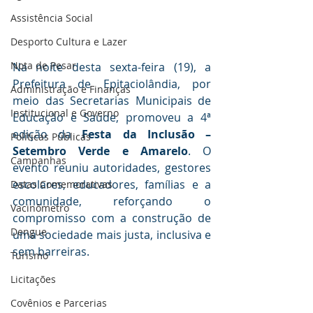
Assistência Social
Desporto Cultura e Lazer
Nota de Pesar
Na noite desta sexta-feira (19), a 
Prefeitura de Epitaciolândia, por 
Administração e Finanças
meio das Secretarias Municipais de 
Institucional e Governo
Educação e Saúde, promoveu a 4ª 
edição da 
Festa da Inclusão – 
Políticas Públicas
Setembro Verde e Amarelo
. O 
Campanhas
evento reuniu autoridades, gestores 
escolares, educadores, famílias e a 
Datas Comemorativas
comunidade, reforçando o 
Vacinômetro
compromisso com a construção de 
Dengue
uma sociedade mais justa, inclusiva e 
sem barreiras.
Turismo
Licitações
Covênios e Parcerias