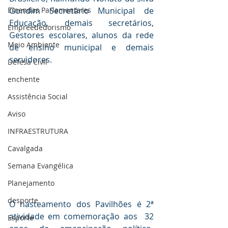
Emendas Parlamentares
Gondim Secretário Municipal de 
Educação, demais secretários, 
Empreededorismo
Gestores escolares, alunos da rede 
Meio Ambiente
de ensino municipal e demais 
servidores.
Defesa Civil
enchente
Assistência Social
Aviso
INFRAESTRUTURA
Cavalgada
Semana Evangélica
Planejamento
desporte
O hasteamento dos Pavilhões é 2ª 
atividade em comemoração aos  32 
Esporte