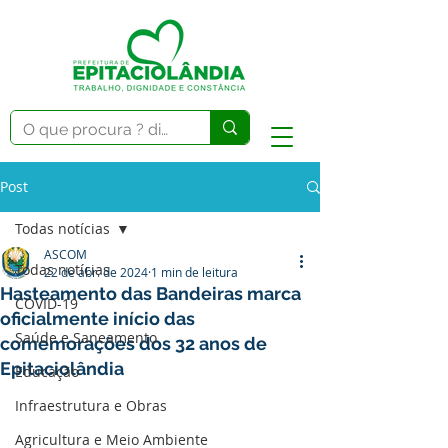
Post
Todas notícias
ASCOM
Todas notícias
22 de abr. de 2024
1 min de leitura
Hasteamento das Bandeiras marca
COVID-19
oficialmente início das
Saúde e Saneamento
comemorações dos 32 anos de
Epitaciolândia
Educação
Infraestrutura e Obras
Agricultura e Meio Ambiente