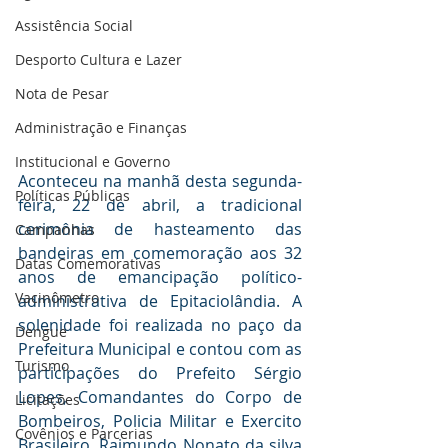
Assistência Social
Desporto Cultura e Lazer
Nota de Pesar
Administração e Finanças
Institucional e Governo
Aconteceu na manhã desta segunda-
Políticas Públicas
feira, 22 de abril, a tradicional 
cerimônia de hasteamento das 
Campanhas
bandeiras em comemoração aos 32 
Datas Comemorativas
anos de emancipação político-
Vacinômetro
administrativa de Epitaciolândia. A 
solenidade foi realizada no paço da 
Dengue
Prefeitura Municipal e contou com as 
Turismo
participações do Prefeito Sérgio 
Lopes, Comandantes do Corpo de 
Licitações
Bombeiros, Policia Militar e Exercito 
Covênios e Parcerias
Brasileiro, Raimundo Nonato da silva 