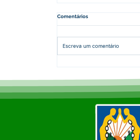
Comentários
Escreva um comentário
Associação Guerrilheiro do
Araguaia recebe trator
agrícola por meio de
cessão da Prefeitura de
Epitaciolândia