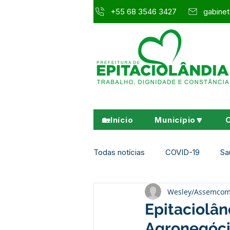
+55 68 3546 3427
gabinet
🏡Início
Município🔽
Todas notícias
COVID-19
Sa
Wesley/Assemco
Agricultura e Meio Ambiente
Epitaciolân
Agronegócio