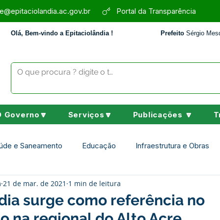
e@epitaciolandia.ac.gov.br
Portal da Transparência
Olá, Bem-vindo a Epitaciolândia !
Prefeito
Sérgio Mesq
O Governo🔽
Serviços🔽
Publicações 🔽
T
úde e Saneamento
Educação
Infraestrutura e Obras
m
21 de mar. de 2021
1 min de leitura
Assistência Social
Desporto Cultura e Lazer
Nota de 
dia surge como referência no
 na regional do Alto Acre