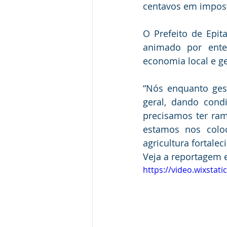
centavos em impost
O Prefeito de Epit
animado por enten
economia local e g
“Nós enquanto gest
geral, dando cond
precisamos ter ram
estamos nos colo
agricultura fortale
Veja a reportagem 
https://video.wixsta