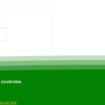
eito Sérgio Lopes
cula melhorias para
is de Epitaciolândia
eunião no Deracre
E OUVIDORIA
pa do Site