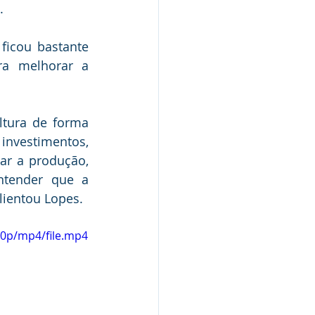
.
ficou bastante 
a melhorar a 
tura de forma 
nvestimentos, 
r a produção, 
tender que a 
lientou Lopes.
20p/mp4/file.mp4