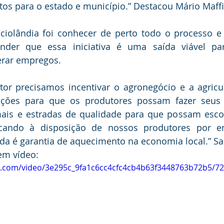
os para o estado e município.” Destacou Mário Maffi
aciolândia foi conhecer de perto todo o processo e 
der que essa iniciativa é uma saída viável par
erar empregos.
or precisamos incentivar o agronegócio e a agricul
ições para que os produtores possam fazer seus i
ais e estradas de qualidade para que possam escoa
cando à disposição de nossos produtores por en
cida é garantia de aquecimento na economia local.” Sa
em vídeo:
tic.com/video/3e295c_9fa1c6cc4cfc4cb4b63f3448763b72b5/7