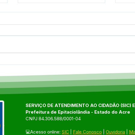
Prefeitura de
Pref
Epitaciolândia realiza
arti
abertura de cursos
rama
profissionalizantes para
em r
mulheres
SERVIÇO DE ATENDIMENTO AO CIDADÃO (SIC) 
Prefeitura de Epitaciolândia - Estado do Acre
CNPJ 84.306.588/0001-04
💻Acesso online: 
SIC
 | 
Fale Conosco
 | 
Ouvidoria
 | 
Ma