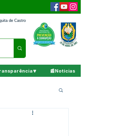
uita de Castro
ransparência🔽
📰Notícias
Pesar