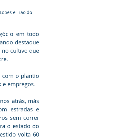
 Lopes e Tião do 
gócio em todo 
hando destaque 
no cultivo que 
cre.
com o plantio 
s e empregos.
nos atrás, más 
om estradas e 
ros sem correr 
ra o estado do 
stido volta 60 