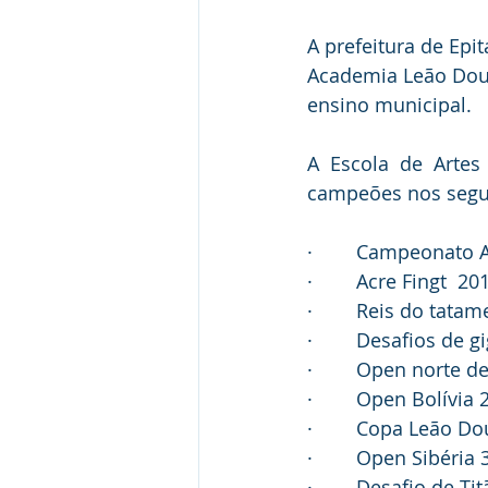
A prefeitura de Epi
Academia Leão Dour
ensino municipal.
A Escola de Artes
campeões nos segui
·        Campeonato 
·        Acre Fingt  2
·        Reis do tata
·        Desafios de g
·        Open norte de
·        Open Bolívia
·        Copa Leão D
·        Open Sibéria
·        Desafio de Tit