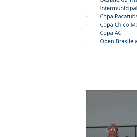
·        Intermunicip
·        Copa Pacatu
·        Copa Chico M
·        Copa AC 
·        Open Brasilei