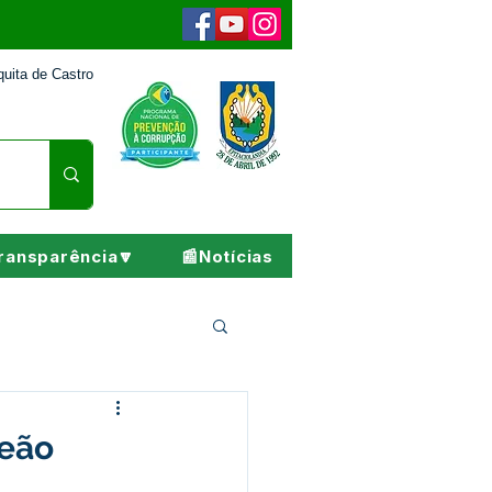
uita de Castro
ransparência🔽
📰Notícias
Pesar
Leão