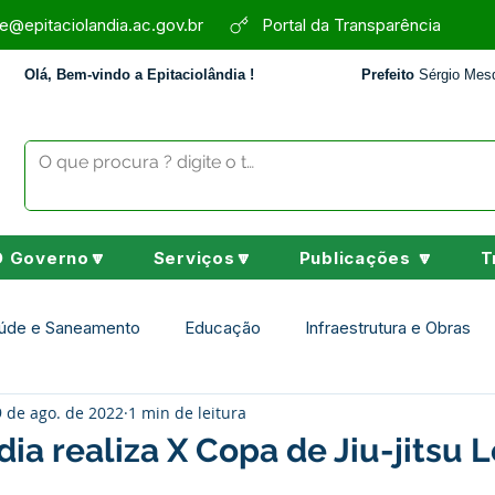
e@epitaciolandia.ac.gov.br
Portal da Transparência
Olá, Bem-vindo a Epitaciolândia !
Prefeito
Sérgio Mesq
O Governo🔽
Serviços🔽
Publicações 🔽
T
úde e Saneamento
Educação
Infraestrutura e Obras
 de ago. de 2022
1 min de leitura
Assistência Social
Desporto Cultura e Lazer
Nota de 
dia realiza X Copa de Jiu-jitsu 