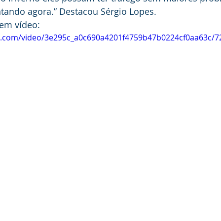
ntando agora.” Destacou Sérgio Lopes.
em vídeo:
tic.com/video/3e295c_a0c690a4201f4759b47b0224cf0aa63c/7