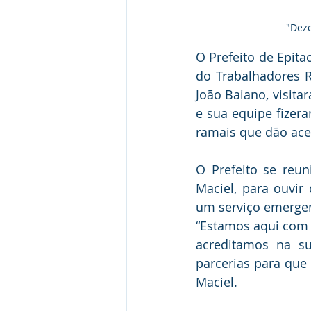
"Deze
O Prefeito de Epita
do Trabalhadores Ru
João Baiano, visita
e sua equipe fizer
ramais que dão ac
O Prefeito se reu
Maciel, para ouvir
um serviço emergenc
“Estamos aqui com o
acreditamos na s
parcerias para que
Maciel.