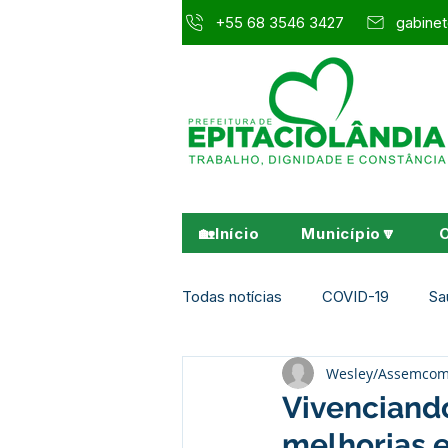
+55 68 3546 3427
gabinet
🏡Início
Município🔽
Todas notícias
COVID-19
Sa
Wesley/Assemco
Agricultura e Meio Ambiente
Vivenciando
melhorias 