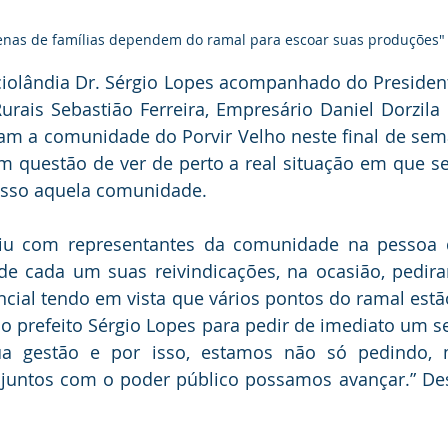
nas de famílias dependem do ramal para escoar suas produções"
ciolândia Dr. Sérgio Lopes acompanhado do President
rais Sebastião Ferreira, Empresário Daniel Dorzila e 
ram a comunidade do Porvir Velho neste final de sema
am questão de ver de perto a real situação em que s
esso aquela comunidade.
niu com representantes da comunidade na pessoa do
 de cada um suas reivindicações, na ocasião, pedir
ial tendo em vista que vários pontos do ramal estão 
 prefeito Sérgio Lopes para pedir de imediato um serv
ua gestão e por isso, estamos não só pedindo, 
 juntos com o poder público possamos avançar.” Des