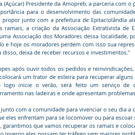
ia (Açúcar) Presidente da Amopreb, a parceria com o p
ortância para o desenvolvimento das comunidades e
 propor junto com a prefeitura de Epitaciolândia al
 ramais, a criação da Associação Extrativista de Ep
 uma Associação dos Moradores dessa localidade, po
ado e hoje os moradores perdem com isso sua represen
disso, deixa de receber recursos e investimentos.”
opes após ouvir todos os pedidos e reinvindicações, 
olocará um trator de esteira para recuperar alguns p
o logo inicie o verão, será feito um serviço de 
arramento nas ladeiras e onde apresentam problemas
junto com a comunidade para vivenciar o seu dia a di
ue eles enfrentam para se locomover ou para escoar 
, garantimos que vamos recuperar os ramais e coloca
o inverno eles possam ter tráfego sem maiores pro