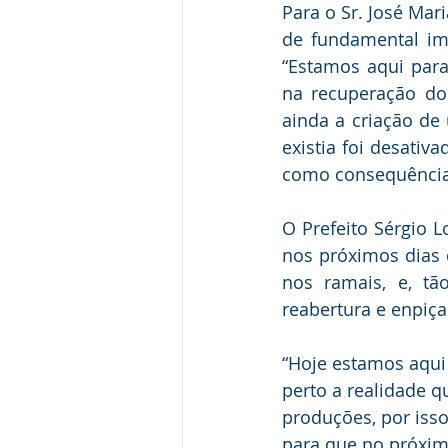
Para o Sr. José Mar
de fundamental imp
“Estamos aqui para
na recuperação dos
ainda a criação de
existia foi desativ
como consequência 
O Prefeito Sérgio L
nos próximos dias c
nos ramais, e, tã
reabertura e enpiç
“Hoje estamos aqui 
perto a realidade q
produções, por isso
para que no próxim