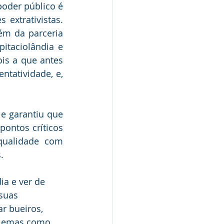
oder público é 
xtrativistas. 
ém da parceria 
itaciolândia e 
is a que antes 
tatividade, e, 
e garantiu que 
ontos críticos 
qualidade com 
.
a e ver de 
suas 
r bueiros, 
blemas como 