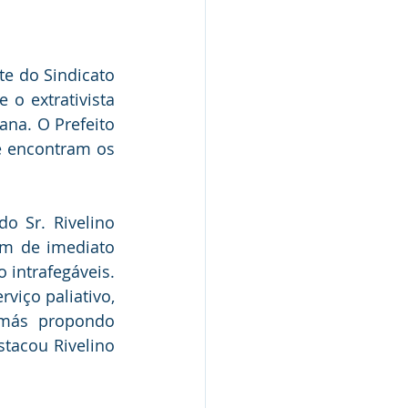
e do Sindicato 
o extrativista 
na. O Prefeito 
e encontram os 
 Sr. Rivelino 
am de imediato 
intrafegáveis. 
iço paliativo, 
más propondo 
tacou Rivelino 