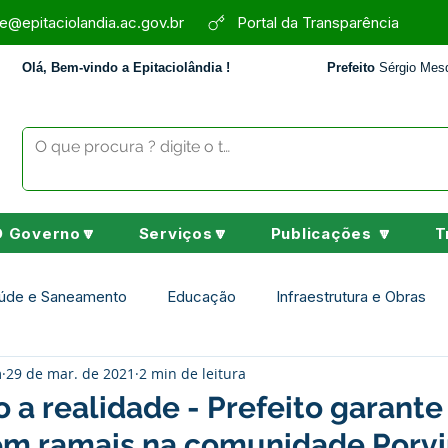
e@epitaciolandia.ac.gov.br
Portal da Transparência
Olá, Bem-vindo a Epitaciolândia !
Prefeito
Sérgio Mesq
O Governo🔽
Serviços🔽
Publicações 🔽
T
úde e Saneamento
Educação
Infraestrutura e Obras
m
29 de mar. de 2021
2 min de leitura
Assistência Social
Desporto Cultura e Lazer
Nota de 
 a realidade - Prefeito garante
em ramais na comunidade Porvi