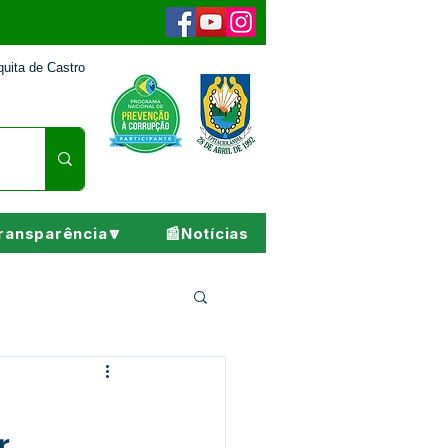
uita de Castro
ransparência🔽
📰Notícias
Pesar
r