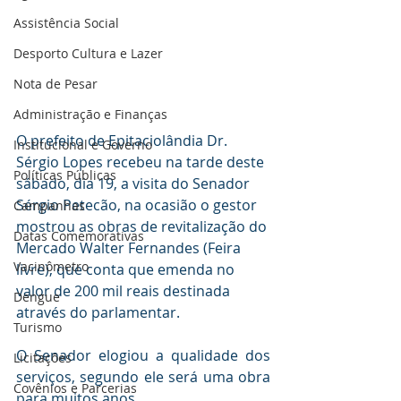
Assistência Social
Desporto Cultura e Lazer
Nota de Pesar
Administração e Finanças
O prefeito de Epitaciolândia Dr. 
Institucional e Governo
Sérgio Lopes recebeu na tarde deste 
Políticas Públicas
sábado, dia 19, a visita do Senador 
Sérgio Petecão, na ocasião o gestor 
Campanhas
mostrou as obras de revitalização do 
Datas Comemorativas
Mercado Walter Fernandes (Feira 
Vacinômetro
livre), que conta que emenda no 
valor de 200 mil reais destinada 
Dengue
através do parlamentar.
Turismo
O Senador elogiou a qualidade dos 
Licitações
serviços, segundo ele será uma obra 
Covênios e Parcerias
para muitos anos.