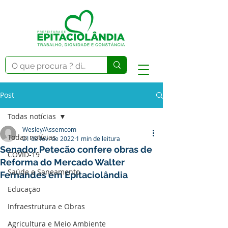
Post
Todas notícias
Wesley/Assemcom
Todas notícias
21 de fev. de 2022
1 min de leitura
Senador Petecão confere obras de
COVID-19
Reforma do Mercado Walter
Saúde e Saneamento
Fernandes em Epitaciolândia
Educação
Infraestrutura e Obras
Agricultura e Meio Ambiente