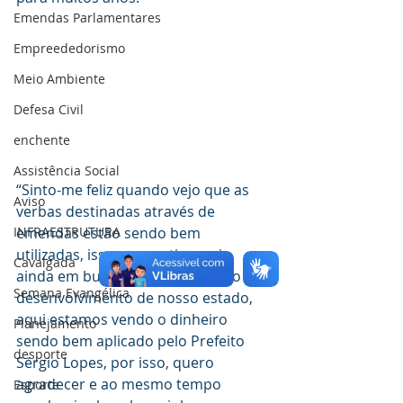
Emendas Parlamentares
Empreededorismo
Meio Ambiente
Defesa Civil
enchente
Assistência Social
“Sinto-me feliz quando vejo que as 
Aviso
verbas destinadas através de 
emendas estão sendo bem 
INFRAESTRUTURA
utilizadas, isso nos motiva mais 
Cavalgada
ainda em buscar recursos para o 
Semana Evangélica
desenvolvimento de nosso estado, 
aqui estamos vendo o dinheiro 
Planejamento
sendo bem aplicado pelo Prefeito 
desporte
Sérgio Lopes, por isso, quero 
agradecer e ao mesmo tempo 
Esporte