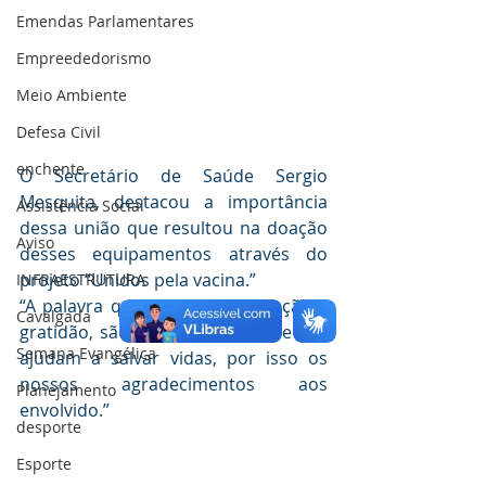
Emendas Parlamentares
Empreededorismo
Meio Ambiente
Defesa Civil
enchente
O Secretário de Saúde Sergio 
Mesquita, destacou a importância 
Assistência Social
dessa união que resultou na doação 
Aviso
desses equipamentos através do 
projeto “Unidos pela vacina.”
INFRAESTRUTURA
“A palavra que define essa doação é 
Cavalgada
gratidão, são equipamentos que nos 
Semana Evangélica
ajudam a salvar vidas, por isso os 
nossos agradecimentos aos 
Planejamento
envolvido.”
desporte
Esporte