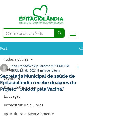
Post
Todas notícias
Ana Freita/Wesley Cardoso/ASSEMCOM
Todas notícias
28 de jul. de 2021
1 min de leitura
Secretaria Municipal de saúde de
COVID-19
Epitaciolândia recebe doações do
Saúde e Saneamento
Projeto “Unidos pela Vacina.”
Educação
Infraestrutura e Obras
Agricultura e Meio Ambiente