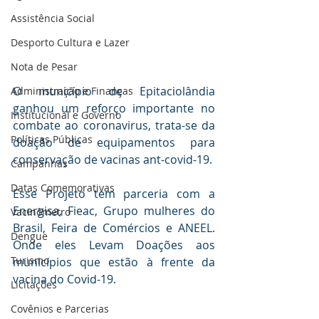
Assistência Social
Desporto Cultura e Lazer
Nota de Pesar
O município de Epitaciolândia 
Administração e Finanças
ganhou um reforço importante no 
Institucional e Governo
combate ao coronavirus, trata-se da 
Políticas Públicas
doação de equipamentos para 
conservação de vacinas ant-covid-19.
Campanhas
Datas Comemorativas
Esse Projeto tem parceria com a 
Energisa, Fieac, Grupo mulheres do 
Vacinômetro
Brasil, Feira de Comércios e ANEEL. 
Dengue
Onde eles Levam Doações aos 
Turismo
municípios que estão à frente da 
vacina do Covid-19.
Licitações
Covênios e Parcerias