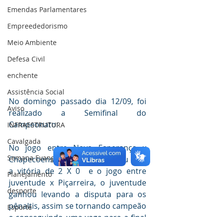
Emendas Parlamentares
Empreededorismo
Meio Ambiente
Defesa Civil
enchente
Assistência Social
No domingo passado dia 12/09, foi 
Aviso
realizado a Semifinal do 
Campeonato:
INFRAESTRUTURA
Cavalgada
No jogo entre Nova Esperança x 
Semana Evangélica
Chapecoense, Chapecoense saiu com 
a vitória de 2 X 0  e o jogo entre 
Planejamento
juventude x Piçarreira, o juventude 
desporte
ganhou levando a disputa para os 
pênaltis, assim se tornando campeão 
Esporte