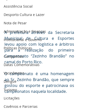
Assistência Social
Desporto Cultura e Lazer
Nota de Pesar
Administração e Finanças
A prefeitura através da Secretaria 
Municipal de Cultura e Esportes 
Institucional e Governo
levou apoio com logística e árbitros 
Políticas Públicas
para a realização do primeiro 
Campeonato “Zezinho Brandão” no 
Campanhas
ramal do Porto Rico.
Datas Comemorativas
Vacinômetro
O campeonato é uma homenagem 
ao Sr. Zezinho Brandão, que sempre 
Dengue
gostou do esporte e patrocinava os 
Turismo
campeonatos naquela localidade.
Licitações
Covênios e Parcerias