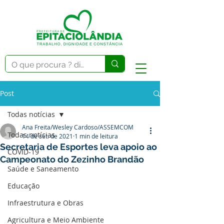
Post
Todas notícias
Ana Freita/Wesley Cardoso/ASSEMCOM
Todas notícias
14 de set. de 2021
1 min de leitura
Secretaria de Esportes leva apoio ao
COVID-19
Campeonato do Zezinho Brandão
Saúde e Saneamento
Educação
Infraestrutura e Obras
Agricultura e Meio Ambiente