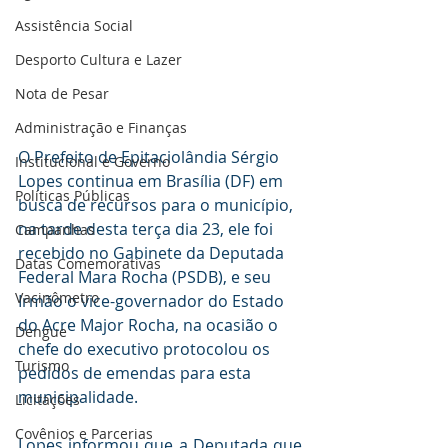
Assistência Social
Desporto Cultura e Lazer
Nota de Pesar
Administração e Finanças
O Prefeito de Epitaciolândia Sérgio 
Institucional e Governo
Lopes continua em Brasília (DF) em 
Políticas Públicas
busca de recursos para o município, 
na tarde desta terça dia 23, ele foi 
Campanhas
recebido no Gabinete da Deputada 
Datas Comemorativas
Federal Mara Rocha (PSDB), e seu 
Vacinômetro
Irmão o vice-governador do Estado 
do Acre Major Rocha, na ocasião o 
Dengue
chefe do executivo protocolou os 
Turismo
pedidos de emendas para esta 
municipalidade.
Licitações
Covênios e Parcerias
Lopes informou que a Deputada que 