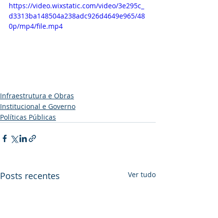
https://video.wixstatic.com/video/3e295c_
d3313ba148504a238adc926d4649e965/48
0p/mp4/file.mp4
Infraestrutura e Obras
Institucional e Governo
Políticas Públicas
Posts recentes
Ver tudo