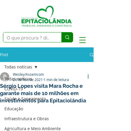
Post
Todas notícias
Wesley/Assemcom
Todas notícias
24 de fev. de 2021
1 min de leitura
Sérgio Lopes visita Mara Rocha e
COVID-19
garante mais de 10 milhões em
Saúde e Saneamento
investimentos para Epitaciolândia
Educação
Infraestrutura e Obras
Agricultura e Meio Ambiente