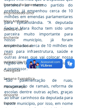
Emendas Parlamentares
pertence ao mesmo partido do 
prefeito, já empenhou cerca de 10 
Empreededorismo
milhões em emendas parlamentares 
Meio Ambiente
para Epitaciolândia. “A deputada 
Federal Mara Rocha tem sido uma 
Defesa Civil
parceira muito importante para 
enchente
nosso município, já foram 
empenhados cerca de 10 milhões de 
Assistência Social
reais para infraestrutura, saúde e 
Aviso
outras áreas que vai colocar nossa 
INFRAESTRUTURA
região em um patamar modernizado 
e promissor.”
Cavalgada
Semana Evangélica
“São pavimentação de ruas, 
recuperação de ramais, reforma de 
Planejamento
escolas dentre outras ações, graças 
desporte
ao olhar carinhoso da deputada para 
Esporte
nosso município, por isso, em nome 