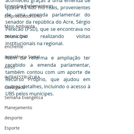
aconteceu graças a uma emenda de 
Emendas Parlamentares
quase R$ 400 mil reais, provenientes 
de uma emenda parlamentar do 
Empreededorismo
senador da república do Acre, Sérgio 
Meio Ambiente
Petecão (PSD), que se encontrava no 
município realizando visitas 
Defesa Civil
institucionais na regional.
enchente
Assistência Social
Além da reforma e ampliação ter 
recebido a emenda parlamentar, 
Aviso
também contou com um aporte de 
INFRAESTRUTURA
Recurso Próprio, que ajudou em 
outros detalhes, incluindo o acesso à 
Cavalgada
UBS pelos munícipes.
Semana Evangélica
Planejamento
desporte
Esporte