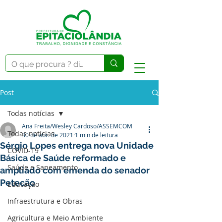
Post
Todas notícias
Ana Freita/Wesley Cardoso/ASSEMCOM
Todas notícias
30 de abr. de 2021
1 min de leitura
Sérgio Lopes entrega nova Unidade
COVID-19
Básica de Saúde reformado e
Saúde e Saneamento
ampliado com emenda do senador
Petecão
Educação
Infraestrutura e Obras
Agricultura e Meio Ambiente