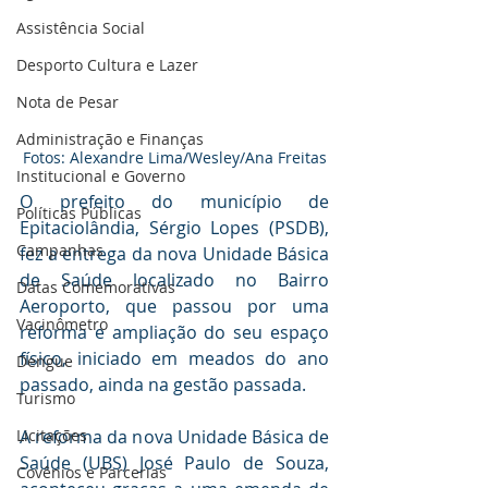
Assistência Social
Desporto Cultura e Lazer
Nota de Pesar
Administração e Finanças
Fotos: Alexandre Lima/Wesley/Ana Freitas
Institucional e Governo
O prefeito do município de 
Políticas Públicas
Epitaciolândia, Sérgio Lopes (PSDB), 
Campanhas
fez a entrega da nova Unidade Básica 
de Saúde localizado no Bairro 
Datas Comemorativas
Aeroporto, que passou por uma 
Vacinômetro
reforma e ampliação do seu espaço 
físico, iniciado em meados do ano 
Dengue
passado, ainda na gestão passada.
Turismo
A reforma da nova Unidade Básica de 
Licitações
Saúde (UBS) José Paulo de Souza, 
Covênios e Parcerias