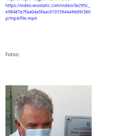
https://video.wixstatic.com/video/3e295c_
e98487e7faa04a5faac61073944a9dd9/360
p/mp4/file.mp4
Fotos: