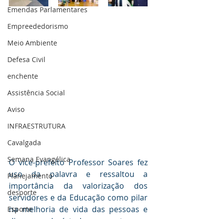
Emendas Parlamentares
Empreededorismo
Meio Ambiente
Defesa Civil
enchente
Assistência Social
Aviso
INFRAESTRUTURA
Cavalgada
Semana Evangélica
O vice-prefeito Professor Soares fez 
uso da palavra e ressaltou a 
Planejamento
importância da valorização dos 
desporte
servidores e da Educação como pilar 
na melhoria de vida das pessoas e 
Esporte