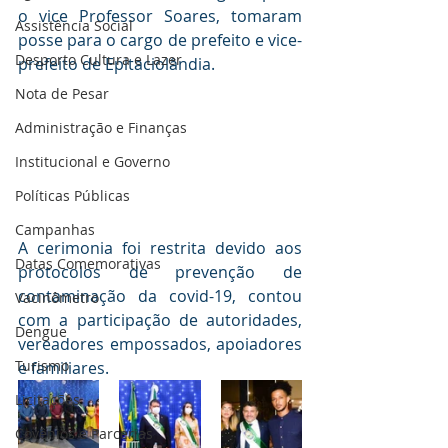
o vice Professor Soares, tomaram 
Assistência Social
posse para o cargo de prefeito e vice-
Desporto Cultura e Lazer
prefeito de Epitaciolândia.
Nota de Pesar
Administração e Finanças
Institucional e Governo
Políticas Públicas
Campanhas
A cerimonia foi restrita devido aos 
Datas Comemorativas
protocolos de prevenção de 
contaminação da covid-19, contou 
Vacinômetro
com a participação de autoridades, 
Dengue
vereadores empossados, apoiadores 
Turismo
e familiares.
Licitações
Covênios e Parcerias