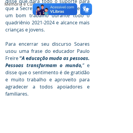
disse que dará todo o suporte para 
Memória e Cultura
que a Secretaria de Educação realize 
um bom trabalho durante todo o 
quadriênio 2021-2024 e alcance mais 
crianças e jovens. 
Para encerrar seu discurso Soares 
usou uma frase do educador Paulo 
Freire 
“
A
 e
ducação muda as pessoas. 
Pessoas transformam o mundo,
” 
e 
disse que o sentimento é de gratidão 
e muito trabalho e aproveito para 
agradecer a todos apoiadores e 
familiares.