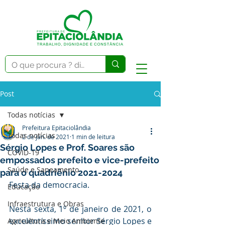
Post
Todas notícias
Prefeitura Epitaciolândia
Todas notícias
2 de jan. de 2021
1 min de leitura
Sérgio Lopes e Prof. Soares são
COVID-19
empossados prefeito e vice-prefeito
Saúde e Saneamento
para o quadriênio 2021-2024
Festa da democracia.
Educação
Infraestrutura e Obras
Nesta sexta, 1º de janeiro de 2021, o 
excelentíssimo senhor Sérgio Lopes e 
Agricultura e Meio Ambiente