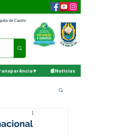
uita de Castro
ransparência🔽
📰Notícias
Pesar
nacional