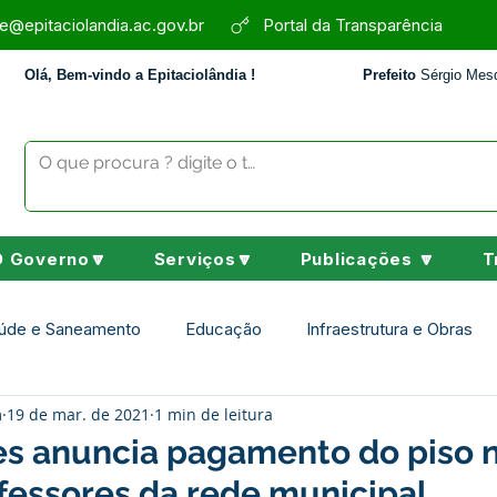
e@epitaciolandia.ac.gov.br
Portal da Transparência
Olá, Bem-vindo a Epitaciolândia !
Prefeito
Sérgio Mesq
O Governo🔽
Serviços🔽
Publicações 🔽
T
úde e Saneamento
Educação
Infraestrutura e Obras
m
19 de mar. de 2021
1 min de leitura
Assistência Social
Desporto Cultura e Lazer
Nota de 
es anuncia pagamento do piso 
fessores da rede municipal