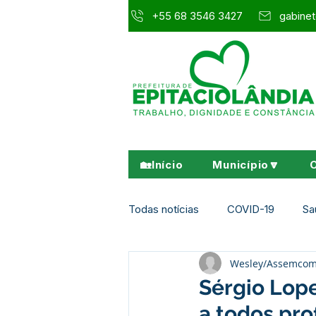
+55 68 3546 3427
gabinet
🏡Início
Município🔽
Todas notícias
COVID-19
Sa
Wesley/Assemco
Agricultura e Meio Ambiente
Sérgio Lop
a todos pro