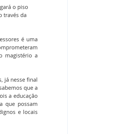
gará o piso 
 través da 
fessores é uma 
comprometeram 
 magistério a 
já nesse final 
sabemos que a 
ois a educação 
ra que possam 
gnos e locais 