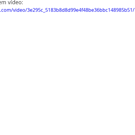
em vídeo:
tic.com/video/3e295c_5183b8d8d99e4f48be36bbc148985b51/