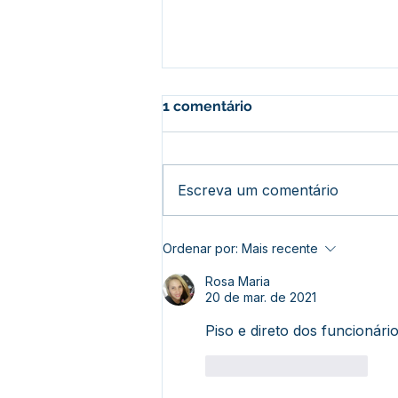
1 comentário
Escreva um comentário
Prefeito Sérgio Mesquita dá
Ordenar por:
Mais recente
boas-vindas aos alunos na
abertura das atividades da
Rosa Maria
Creche Cosma de Azevedo
20 de mar. de 2021
Marques
Piso e direto dos funcionário
Curtir
Responder